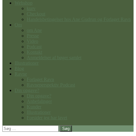
Webshop
kurv
Checkout
Handelsbetingelser hos Ane Gudrun og Forlaget Ravn
Om
om Ane
Presse
Video
Podcast
Kontakt
Anmeldelser af bøger samlet
Illustrationer
Blog
Ravne
Forlaget Ravn
Ravneperspektiv Podcast
Din opgave?
Din opgave?
Anbefalinger
Kunder
Illustrationer
Forsider jeg har lavet
Søg
efter: