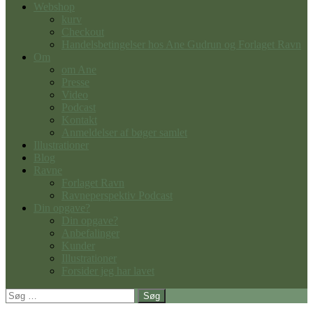
Webshop
kurv
Checkout
Handelsbetingelser hos Ane Gudrun og Forlaget Ravn
Om
om Ane
Presse
Video
Podcast
Kontakt
Anmeldelser af bøger samlet
Illustrationer
Blog
Ravne
Forlaget Ravn
Ravneperspektiv Podcast
Din opgave?
Din opgave?
Anbefalinger
Kunder
Illustrationer
Forsider jeg har lavet
Søg
efter: