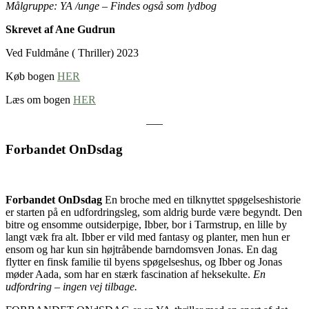
Målgruppe: YA /unge – Findes også som lydbog
Skrevet af Ane Gudrun
Ved Fuldmåne ( Thriller) 2023
Køb bogen
HER
Læs om bogen
HER
—–
Forbandet OnDsdag
Forbandet OnDsdag
En broche med en tilknyttet spøgelseshistorie
er starten på en udfordringsleg, som aldrig burde være begyndt. Den
bitre og ensomme outsiderpige, Ibber, bor i Tarmstrup, en lille by
langt væk fra alt. Ibber er vild med fantasy og planter, men hun er
ensom og har kun sin højtråbende barndomsven Jonas. En dag
flytter en finsk familie til byens spøgelseshus, og Ibber og Jonas
møder Aada, som har en stærk fascination af heksekulte.
En
udfordring – ingen vej tilbage.