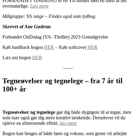
FORBANDET ONdSDAG er en YA-thriller med en snert af det
overnaturlige.
Læs mere
Målgruppe: YA /unge – Findes også som lydbog
Skrevet af Ane Gudrun
Forbandet OnDsdag (YA- Thriller) 2023 Genudgivelse
Køb hardback bogen
HER
– Køb softcover
HER
Læs om bogen
HER
——
Tegneøvelser og tegnelege – fra 7 år til
100+ år
Tegneøvelser og tegnelege
gør dig både dygtigere til at tegne, men
som især også gør dig mere kreativt tænkende. Derudover vil du
opleve en afstressende effekt.
læs mere
Bogen kan bruges af både børn og voksne, som gerne vil arbejde