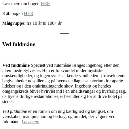
Læs mere om bogen
HER
Køb bogen
HER
Målgruppe
: fra 10 år til 100+ år
——
Ved fuldmåne
Ved fuldmåne
Specielt ved fuldmåne længes Ingeborg efter den
utæmmede Sylvester. Han er forsvundet under mystiske
omstændigheder, og ingen synes at kende sandheden. Urovækkende
begivenheder udspiller sig på byens nedlagte sanatorium for aparte
lidelser og i den omkringliggende skov. Ingeborg og hendes
omgangskreds bliver hvirvlet ind i en uheldsvanger og livsfarlig sag,
da byens driftige restaurationsejer beslutter sig for at drive hotel på
stedet.
Ved fuldmåne
er en roman om ung kærlighed og længsel, om
venskaber, manipulation og bedrag, og om det, der vågner ved
fuldmåne.
Læs mere