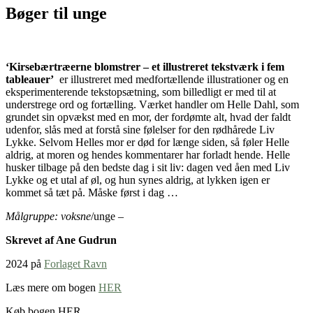
Bøger til unge
‘Kirsebærtræerne blomstrer – et illustreret tekstværk i fem
tableauer’
er illustreret med medfortællende illustrationer og en
eksperimenterende tekstopsætning, som billedligt er med til at
understrege ord og fortælling. Værket handler om Helle Dahl, som
grundet sin opvækst med en mor, der fordømte alt, hvad der faldt
udenfor, slås med at forstå sine følelser for den rødhårede Liv
Lykke. Selvom Helles mor er død for længe siden, så føler Helle
aldrig, at moren og hendes kommentarer har forladt hende. Helle
husker tilbage på den bedste dag i sit liv: dagen ved åen med Liv
Lykke og et utal af øl, og hun synes aldrig, at lykken igen er
kommet så tæt på. Måske først i dag …
Målgruppe: voksne
/unge –
Skrevet af Ane Gudrun
2024 på
Forlaget Ravn
Læs mere om bogen
HER
Køb bogen HER