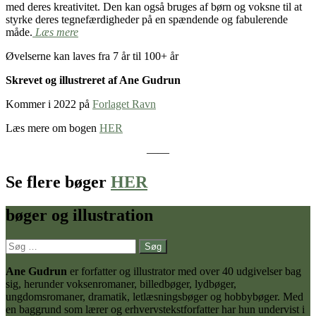
med deres kreativitet. Den kan også bruges af børn og voksne til at
styrke deres tegnefærdigheder på en spændende og fabulerende
måde.
Læs mere
Øvelserne kan laves fra 7 år til 100+ år
Skrevet og illustreret af Ane Gudrun
Kommer i 2022 på
Forlaget Ravn
Læs mere om bogen
HER
——
Se flere bøger
HER
bøger og illustration
Søg
efter:
Ane Gudrun
er forfatter og illustrator med over 40 udgivelser bag
sig, herunder voksenromaner, billedbøger, lydbøger,
ungdomsromaner, dramatik, letlæsningsbøger og hobbybøger. Med
en baggrund som lærer og erhvervstekstforfatter har hun undervist i