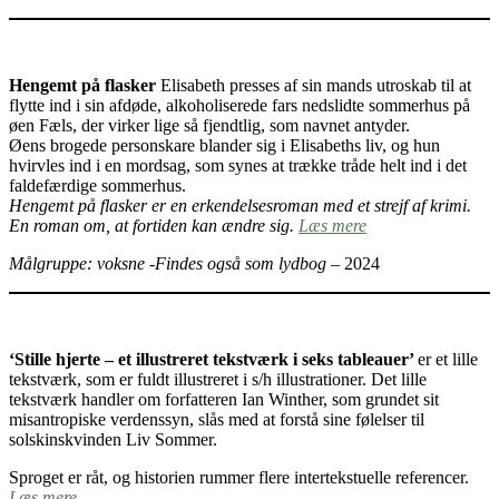
Hengemt på flasker
Elisabeth presses af sin mands utroskab til at
flytte ind i sin afdøde, alkoholiserede fars nedslidte sommerhus på
øen Fæls, der virker lige så fjendtlig, som navnet antyder.
Øens brogede personskare blander sig i Elisabeths liv, og hun
hvirvles ind i en mordsag, som synes at trække tråde helt ind i det
faldefærdige sommerhus.
Hengemt på flasker er en erkendelsesroman med et strejf af krimi.
En roman om, at fortiden kan ændre sig.
Læs mere
Målgruppe: voksne -Findes også som lydbog
– 2024
‘Stille hjerte – et illustreret tekstværk i seks tableauer’
er et lille
tekstværk, som er fuldt illustreret i s/h illustrationer. Det lille
tekstværk handler om forfatteren Ian Winther, som grundet sit
misantropiske verdenssyn, slås med at forstå sine følelser til
solskinskvinden Liv Sommer.
Sproget er råt, og historien rummer flere intertekstuelle referencer.
Læs mere