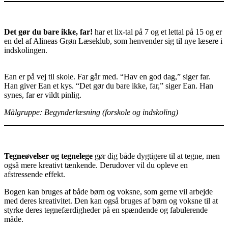
Det gør du bare ikke, far!
har et lix-tal på 7 og et lettal på 15 og er
en del af Alineas Grøn Læseklub, som henvender sig til nye læsere i
indskolingen.
Ean er på vej til skole. Far går med. “Hav en god dag,” siger far.
Han giver Ean et kys. “Det gør du bare ikke, far,” siger Ean. Han
synes, far er vildt pinlig.
Målgruppe: Begynderlæsning (forskole og indskoling)
Tegneøvelser og tegnelege
gør dig både dygtigere til at tegne, men
også mere kreativt tænkende. Derudover vil du opleve en
afstressende effekt.
Bogen kan bruges af både børn og voksne, som gerne vil arbejde
med deres kreativitet. Den kan også bruges af børn og voksne til at
styrke deres tegnefærdigheder på en spændende og fabulerende
måde.