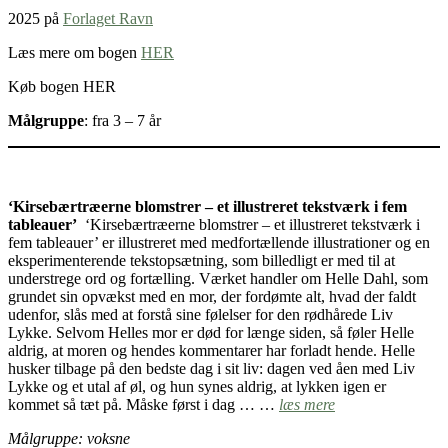
2025 på
Forlaget Ravn
Læs mere om bogen
HER
Køb bogen HER
Målgruppe
: fra 3 – 7 år
‘Kirsebærtræerne blomstrer – et illustreret tekstværk i fem
tableauer’
‘Kirsebærtræerne blomstrer – et illustreret tekstværk i
fem tableauer’ er illustreret med medfortællende illustrationer og en
eksperimenterende tekstopsætning, som billedligt er med til at
understrege ord og fortælling. Værket handler om Helle Dahl, som
grundet sin opvækst med en mor, der fordømte alt, hvad der faldt
udenfor, slås med at forstå sine følelser for den rødhårede Liv
Lykke. Selvom Helles mor er død for længe siden, så føler Helle
aldrig, at moren og hendes kommentarer har forladt hende. Helle
husker tilbage på den bedste dag i sit liv: dagen ved åen med Liv
Lykke og et utal af øl, og hun synes aldrig, at lykken igen er
kommet så tæt på. Måske først i dag … …
læs mere
Målgruppe: voksne