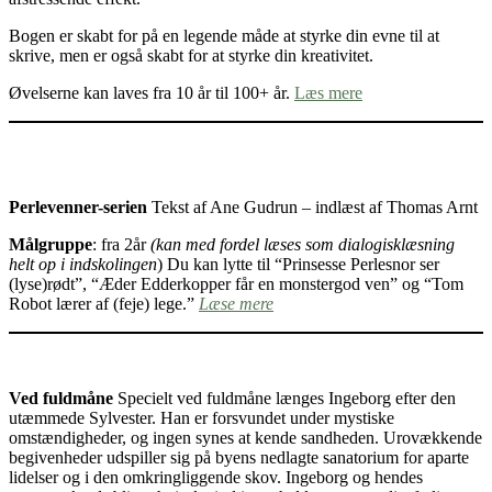
Bogen er skabt for på en legende måde at styrke din evne til at
skrive, men er også skabt for at styrke din kreativitet.
Øvelserne kan laves fra 10 år til 100+ år.
Læs mere
Perlevenner-serien
Tekst af Ane Gudrun – indlæst af Thomas Arnt
Målgruppe
: fra 2år
(kan med fordel læses som dialogisklæsning
helt op i indskolingen
) Du kan lytte til “Prinsesse Perlesnor ser
(lyse)rødt”, “Æder Edderkopper får en monstergod ven” og “Tom
Robot lærer af (feje) lege.”
Læse mere
Ved fuldmåne
Specielt ved fuldmåne længes Ingeborg efter den
utæmmede Sylvester. Han er forsvundet under mystiske
omstændigheder, og ingen synes at kende sandheden. Urovækkende
begivenheder udspiller sig på byens nedlagte sanatorium for aparte
lidelser og i den omkringliggende skov. Ingeborg og hendes