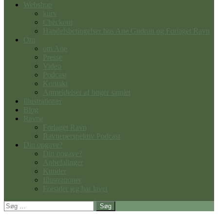
Webshop
kurv
Checkout
Handelsbetingelser hos Ane Gudrun og Forlaget Ravn
Om
om Ane
Presse
Video
Podcast
Kontakt
Anmeldelser af bøger samlet
Illustrationer
Blog
Ravne
Forlaget Ravn
Ravneperspektiv Podcast
Din opgave?
Din opgave?
Anbefalinger
Kunder
Illustrationer
Forsider jeg har lavet
Søg
efter: