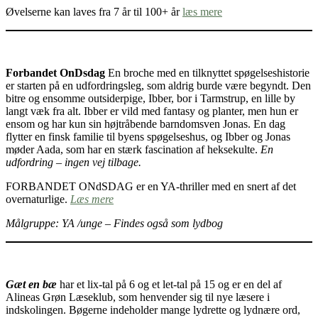
Øvelserne kan laves fra 7 år til 100+ år
læs mere
Forbandet OnDsdag
En broche med en tilknyttet spøgelseshistorie
er starten på en udfordringsleg, som aldrig burde være begyndt. Den
bitre og ensomme outsiderpige, Ibber, bor i Tarmstrup, en lille by
langt væk fra alt. Ibber er vild med fantasy og planter, men hun er
ensom og har kun sin højtråbende barndomsven Jonas. En dag
flytter en finsk familie til byens spøgelseshus, og Ibber og Jonas
møder Aada, som har en stærk fascination af heksekulte.
En
udfordring – ingen vej tilbage.
FORBANDET ONdSDAG er en YA-thriller med en snert af det
overnaturlige.
Læs mere
Målgruppe: YA /unge – Findes også som lydbog
Gæt en bæ
har et lix-tal på 6 og et let-tal på 15 og er en del af
Alineas Grøn Læseklub, som henvender sig til nye læsere i
indskolingen. Bøgerne indeholder mange lydrette og lydnære ord,