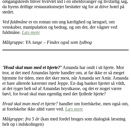
omgangskreds bliver hvirvlet ind i en uheldsvanger og livsfarlig sag,
da byens driftige restaurationsejer beslutter sig for at drive hotel på
stedet.
Ved fuldmåne
er en roman om ung kærlighed og længsel, om
venskaber, manipulation og bedrag, og om det, der vågner ved
fuldmåne.
Læs mere
Målgruppe: YA /unge – Findes også som lydbog
’Hvad skal man med et hjerte?
’
Amanda har ondt i sit hjerte. Mor
tror, at det med Amandas hjerte handler om, at far ikke er så meget
hjemme for tiden, men det sker mest, når Amanda ser Amir. Amanda
er bare allerede kærester med Jeppe. En dag banker hjertet så vildt,
at det ryger helt ud af Amandas brystkasse, og det er noget værre
bøvl, for hvad skal man egentlig med det fjollede hjerte?
Hvad skal man med et hjerte?
handler om forelskelse, men også om,
at forelskelse ikke altid varer ved.
Læs mere
Målgruppe: fra 5 år
(kan med fordel bruges som dialogisk læsning
helt op i indskolingen)