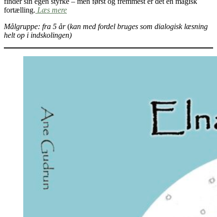
finder sin egen styrke – men først og fremmest er det en magisk
fortælling.
Læs mere
Målgruppe: fra 5 år
(
kan med fordel bruges som dialogisk læsning
helt op i indskolingen)