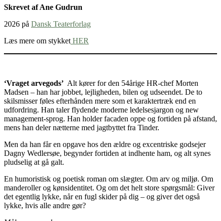
Skrevet af Ane Gudrun
2026 på
Dansk Teaterforlag
Læs mere om stykket
HER
‘Vraget arvegods’
Alt kører for den 54årige HR-chef Morten
Madsen – han har jobbet, lejligheden, bilen og udseendet. De to
skilsmisser føles efterhånden mere som et karaktertræk end en
udfordring. Han taler flydende moderne ledelsesjargon og new
management-sprog. Han holder facaden oppe og fortiden på afstand,
mens han deler nætterne med jagtbyttet fra Tinder.
Men da han får en opgave hos den ældre og excentriske godsejer
Dagny Wedlersøe, begynder fortiden at indhente ham, og alt synes
pludselig at gå galt.
En humoristisk og poetisk roman om slægter. Om arv og miljø. Om
manderoller og kønsidentitet. Og om det helt store spørgsmål: Giver
det egentlig lykke, når en fugl skider på dig – og giver det også
lykke, hvis alle andre gør?