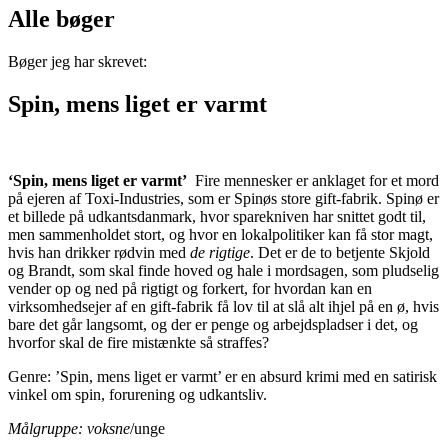
Alle bøger
Bøger jeg har skrevet:
Spin, mens liget er varmt
‘Spin, mens liget er varmt’
Fire mennesker er anklaget for et mord
på ejeren af Toxi-Industries, som er Spinøs store gift-fabrik. Spinø er
et billede på udkantsdanmark, hvor sparekniven har snittet godt til,
men sammenholdet stort, og hvor en lokalpolitiker kan få stor magt,
hvis han drikker rødvin med
de rigtige
. Det er de to betjente Skjold
og Brandt, som skal finde hoved og hale i mordsagen, som pludselig
vender op og ned på rigtigt og forkert, for hvordan kan en
virksomhedsejer af en gift-fabrik få lov til at slå alt ihjel på en ø, hvis
bare det går langsomt, og der er penge og arbejdspladser i det, og
hvorfor skal de fire mistænkte så straffes?
Genre: ’Spin, mens liget er varmt’ er en absurd krimi med en satirisk
vinkel om spin, forurening og udkantsliv.
Målgruppe: voksne
/unge