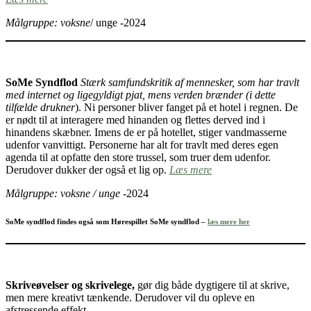
Målgruppe: voksne
/ unge -2024
SoMe Syndflod
Stærk samfundskritik af mennesker, som har travlt
med internet og ligegyldigt pjat, mens verden brænder (i dette
tilfælde drukner
). Ni personer bliver fanget på et hotel i regnen. De
er nødt til at interagere med hinanden og flettes derved ind i
hinandens skæbner. Imens de er på hotellet, stiger vandmasserne
udenfor vanvittigt. Personerne har alt for travlt med deres egen
agenda til at opfatte den store trussel, som truer dem udenfor.
Derudover dukker der også et lig op.
Læs mere
Målgruppe: voksne / unge
-2024
SoMe syndflod findes også som Hørespillet SoMe syndflod –
læs mere her
Skriveøvelser og skrivelege,
gør dig både dygtigere til at skrive,
men mere kreativt tænkende. Derudover vil du opleve en
afstressende effekt.