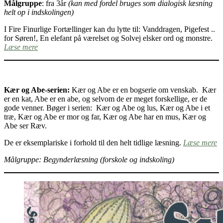
Målgruppe
: fra 3år
(kan med fordel bruges som dialogisk læsning
helt op i indskolingen)
I Fire Finurlige Fortællinger kan du lytte til: Vanddragen, Pigefest ..
for Søren!, En elefant på værelset og Solvej elsker ord og monstre.
Læse mere
Kær og Abe-serien:
Kær og Abe er en bogserie om venskab. Kær
er en kat, Abe er en abe, og selvom de er meget forskellige, er de
gode venner. Bøger i serien: Kær og Abe og lus, Kær og Abe i et
træ, Kær og Abe er mor og far, Kær og Abe har en mus, Kær og
Abe ser Ræv.
De er eksemplariske i forhold til den helt tidlige læsning.
Læse mere
Målgruppe: Begynderlæsning (forskole og indskoling)