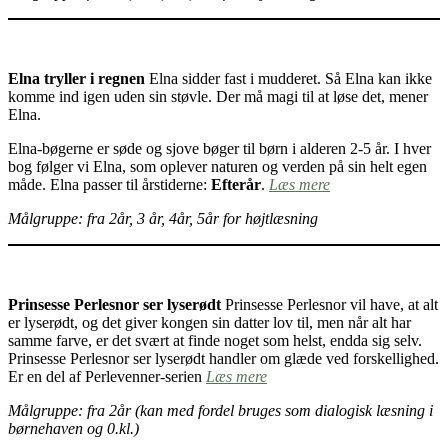
Elna tryller i regnen
Elna sidder fast i mudderet. Så Elna kan ikke
komme ind igen uden sin støvle. Der må magi til at løse det, mener
Elna.
Elna-bøgerne er søde og sjove bøger til børn i alderen 2-5 år. I hver
bog følger vi Elna, som oplever naturen og verden på sin helt egen
måde. Elna passer til årstiderne:
Efterår
.
Læs mere
Målgruppe: fra 2år, 3 år, 4år, 5år for højtlæsning
Prinsesse Perlesnor ser lyserødt
Prinsesse Perlesnor vil have, at alt
er lyserødt, og det giver kongen sin datter lov til, men når alt har
samme farve, er det svært at finde noget som helst, endda sig selv.
Prinsesse Perlesnor ser lyserødt handler om glæde ved forskellighed.
Er en del af Perlevenner-serien
Læs mere
Målgruppe: fra 2år (kan med fordel bruges som dialogisk læsning i
børnehaven og 0.kl.)