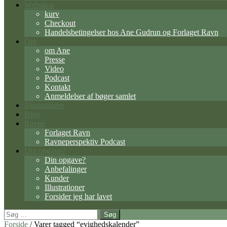
Webshop
kurv
Checkout
Handelsbetingelser hos Ane Gudrun og Forlaget Ravn
Om
om Ane
Presse
Video
Podcast
Kontakt
Anmeldelser af bøger samlet
Illustrationer
Blog
Ravne
Forlaget Ravn
Ravneperspektiv Podcast
Din opgave?
Din opgave?
Anbefalinger
Kunder
Illustrationer
Forsider jeg har lavet
Søg
efter:
Forside
/ Varer tagged “evighedskalender”