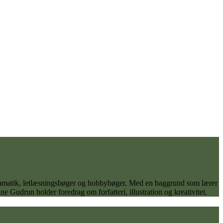
 dramatik, letlæsningsbøger og hobbybøger. Med en baggrund som lærer
 Gudrun holder foredrag om forfatteri, illustration og kreativitet.