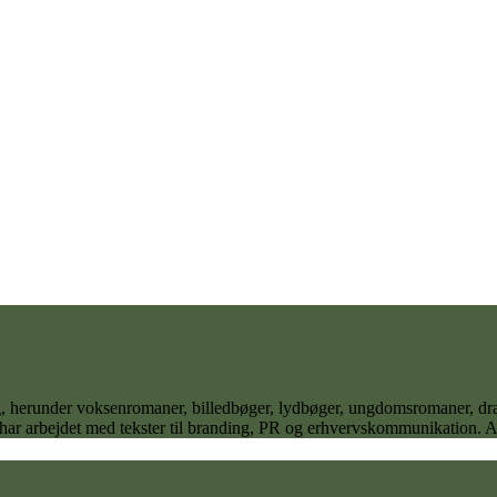
 sig, herunder voksenromaner, billedbøger, lydbøger, ungdomsromaner,
 har arbejdet med tekster til branding, PR og erhvervskommunikation. Ane