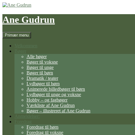
Hop
til
indhold
Ane Gudrun
Søg
Primær menu
Velkommen
Bøger
Alle bøger
Bøger til voksne
Bøger til unge
Bøger til børn
Dramatik / teater
Lydbøger til børn
Animerede billedbøger til børn
Lydbøger til unge og voksne
Hobby – og fagbøger
Værkliste af Ane Gudrun
Bøger – illustreret af Ane Gudrun
Anmeldelser:
Foredrag
Foredrag til børn
Foredrag til voksne