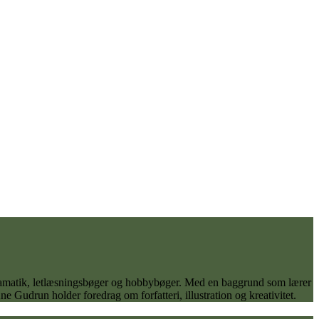
 dramatik, letlæsningsbøger og hobbybøger. Med en baggrund som lærer
 Gudrun holder foredrag om forfatteri, illustration og kreativitet.