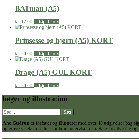
BATman (A5)
kr.
12.00
Tilføj til kurv
Prinsesse og bjørn (A5) KORT
kr.
20.00
Tilføj til kurv
Drage (A5) GUL KORT
kr.
20.00
Tilføj til kurv
bøger og illustration
Søg
efter:
Ane Gudrun
er forfatter og illustrator med over 40 udgivelser bag
og erhvervstekstforfatter har hun undervist i en række kreative fag og