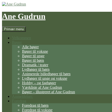
Hop
til
indhold
Ane Gudrun
Søg
Primær menu
Velkommen
Bøger
Alle bøger
Bøger til voksne
Bøger til unge
Bøger til børn
Dramatik / teater
Lydbøger til børn
Animerede billedbøger til børn
Lydbøger til unge og voksne
Hobby – og fagbøger
Værkliste af Ane Gudrun
Bøger – illustreret af Ane Gudrun
Anmeldelser:
Foredrag
Foredrag til børn
Foredrag til voksne