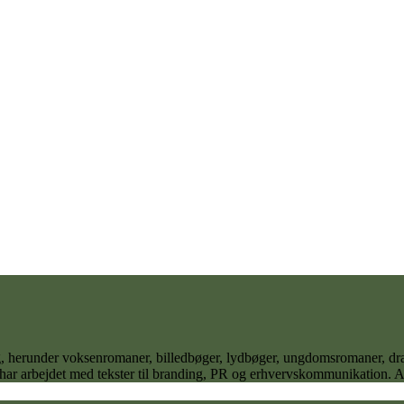
 sig, herunder voksenromaner, billedbøger, lydbøger, ungdomsromaner,
 har arbejdet med tekster til branding, PR og erhvervskommunikation. Ane