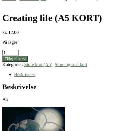
Creating life (A5 KORT)
kr.
12.00
På lager
Creating
life
Tilføj til kurv
(A5
Kategorier:
Store kort (A5)
,
Store og små kort
KORT)
antal
Beskrivelse
Beskrivelse
A5