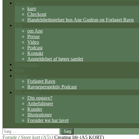
Webshop
kurv
Checkout
Handelsbetingelser hos Ane Gudrun og Forlaget Ravn
Om
om Ane
Presse
Video
Podcast
Kontakt
Anmeldelser af bøger samlet
Illustrationer
Blog
Ravne
Forlaget Ravn
Ravneperspektiv Podcast
Din opgave?
Din opgave?
Anbefalinger
Kunder
Illustrationer
Forsider jeg har lavet
Søg
efter:
Forside
/
Store kort (A5)
/ Creating life (A5 KORT)