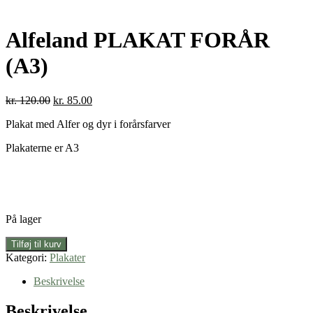
Alfeland PLAKAT FORÅR
(A3)
Den
Den
kr.
120.00
kr.
85.00
oprindelige
aktuelle
Plakat med Alfer og dyr i forårsfarver
pris
pris
var:
er:
Plakaterne er A3
kr. 120.00.
kr. 85.00.
På lager
Alfeland
Tilføj til kurv
PLAKAT
Kategori:
Plakater
FORÅR
(A3)
Beskrivelse
antal
Beskrivelse