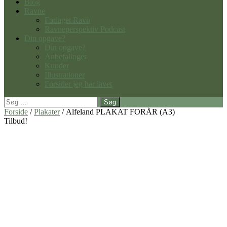
Blog
Ravne
Forlaget Ravn
Ravneperspektiv Podcast
Din opgave?
Din opgave?
Anbefalinger
Kunder
Illustrationer
Forsider jeg har lavet
Søg
efter:
Forside
/
Plakater
/ Alfeland PLAKAT FORÅR (A3)
Tilbud!