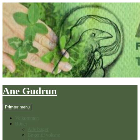
Hop
til
indhold
Ane Gudrun
Søg
Primær menu
Velkommen
Bøger
Alle bøger
Bøger til voksne