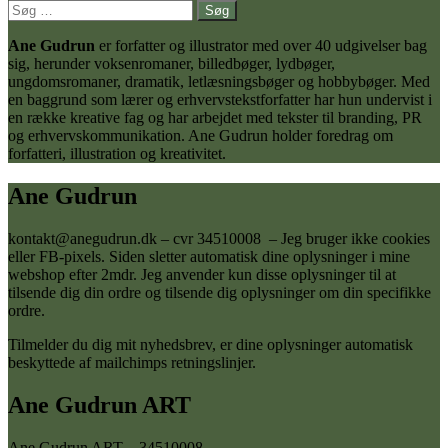
Søg
efter:
Ane Gudrun
er forfatter og illustrator med over 40 udgivelser bag
sig, herunder voksenromaner, billedbøger, lydbøger,
ungdomsromaner, dramatik, letlæsningsbøger og hobbybøger. Med
en baggrund som lærer og erhvervstekstforfatter har hun undervist i
en række kreative fag og har arbejdet med tekster til branding, PR
og erhvervskommunikation. Ane Gudrun holder foredrag om
forfatteri, illustration og kreativitet.
Ane Gudrun
kontakt@anegudrun.dk – cvr 34510008 – Jeg bruger ikke cookies
eller FB-pixels. Siden sletter automatisk dine oplysninger i mine
webshop efter 2mdr. Jeg anvender kun disse oplysninger til at
tilsende dig din ordre og tilsende dig oplysninger om din specifikke
ordre.
Tilmelder du dig mit nyhedsbrev, er dine oplysninger automatisk
beskyttede af mailchimps retningslinjer.
Ane Gudrun ART
Ane Gudrun ART – 34510008