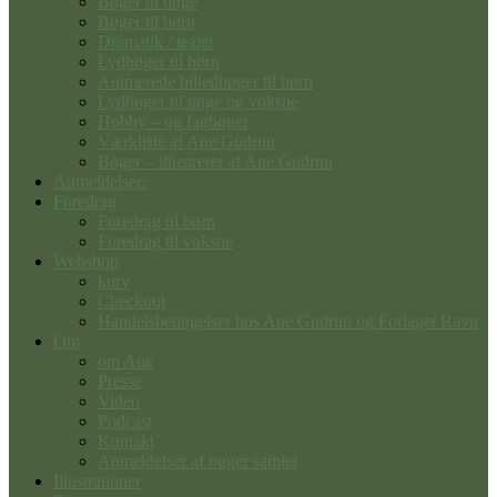
Bøger til unge
Bøger til børn
Dramatik / teater
Lydbøger til børn
Animerede billedbøger til børn
Lydbøger til unge og voksne
Hobby – og fagbøger
Værkliste af Ane Gudrun
Bøger – illustreret af Ane Gudrun
Anmeldelser:
Foredrag
Foredrag til børn
Foredrag til voksne
Webshop
kurv
Checkout
Handelsbetingelser hos Ane Gudrun og Forlaget Ravn
Om
om Ane
Presse
Video
Podcast
Kontakt
Anmeldelser af bøger samlet
Illustrationer