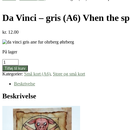
Da Vinci – gris (A6) Vhen the s
kr.
12.00
På lager
Da
Vinci
Tilføj til kurv
-
Kategorier:
Små kort (A6)
,
Store og små kort
gris
(A6)
Beskrivelse
Vhen
the
Beskrivelse
spirit
does
not
work
with
the
hand,