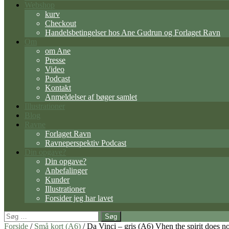
Webshop
kurv
Checkout
Handelsbetingelser hos Ane Gudrun og Forlaget Ravn
Om
om Ane
Presse
Video
Podcast
Kontakt
Anmeldelser af bøger samlet
Illustrationer
Blog
Ravne
Forlaget Ravn
Ravneperspektiv Podcast
Din opgave?
Din opgave?
Anbefalinger
Kunder
Illustrationer
Forsider jeg har lavet
Søg
efter:
Forside
/
Små kort (A6)
/ Da Vinci – gris (A6) Vhen the spirit does n