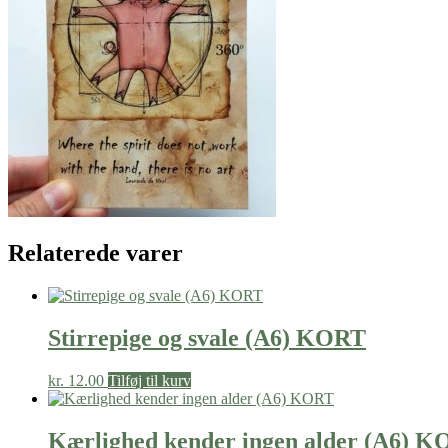
there
is
no
art
KORT
antal
Relaterede varer
Stirrepige og svale (A6) KORT
kr.
12.00
Tilføj til kurv
Kærlighed kender ingen alder (A6) 