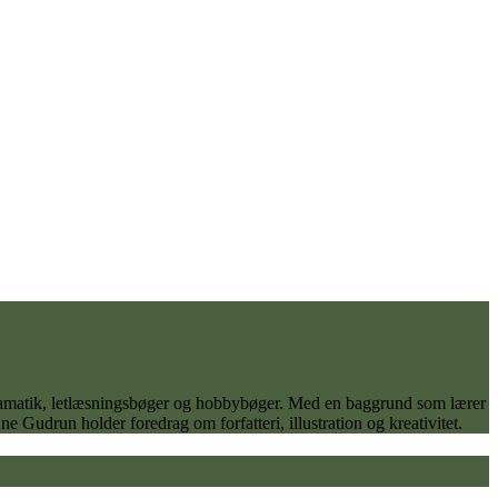
 dramatik, letlæsningsbøger og hobbybøger. Med en baggrund som lærer
 Gudrun holder foredrag om forfatteri, illustration og kreativitet.