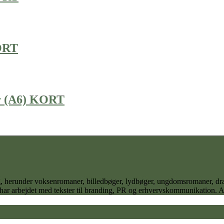
KORT
er (A6) KORT
 sig, herunder voksenromaner, billedbøger, lydbøger, ungdomsromaner,
 har arbejdet med tekster til branding, PR og erhvervskommunikation. Ane