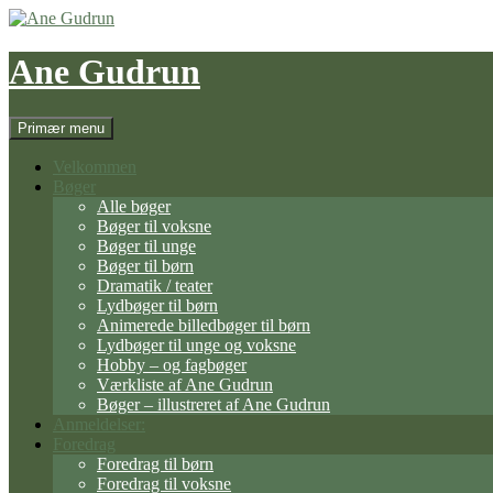
Hop
til
indhold
Ane Gudrun
Søg
Primær menu
Velkommen
Bøger
Alle bøger
Bøger til voksne
Bøger til unge
Bøger til børn
Dramatik / teater
Lydbøger til børn
Animerede billedbøger til børn
Lydbøger til unge og voksne
Hobby – og fagbøger
Værkliste af Ane Gudrun
Bøger – illustreret af Ane Gudrun
Anmeldelser:
Foredrag
Foredrag til børn
Foredrag til voksne