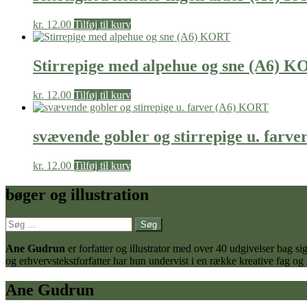
kr.
12.00
Tilføj til kurv
Stirrepige med alpehue og sne (A6) 
kr.
12.00
Tilføj til kurv
svævende gobler og stirrepige u. farv
kr.
12.00
Tilføj til kurv
bøger og illustration
Søg
efter:
Ane Gudrun
er forfatter og illustrator med over 40 udgivelser bag
og erhvervstekstforfatter har hun undervist i en række kreative fag og
Ane Gudrun