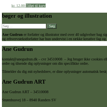
kr.
12.00
Tilføj til kurv
bøger og illustration
Søg
efter:
Ane Gudrun
er forfatter og illustrator med over 40 udgivelser bag
og erhvervstekstforfatter har hun undervist i en række kreative fag og
Ane Gudrun
kontakt@anegudrun.dk – cvr 34510008 – Jeg bruger ikke cookies eller 
ordre og tilsende dig oplysninger om din specifikke ordre.
Tilmelder du dig mit nyhedsbrev, er dine oplysninger automatisk besky
Ane Gudrun ART
Ane Gudrun ART – 34510008
Strømhusvej 18 – 8940 Randers SV