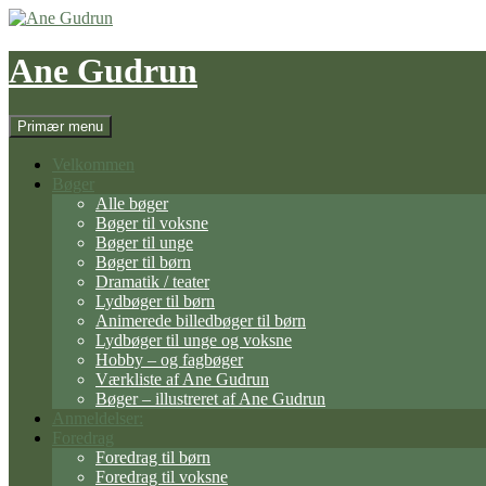
Hop
til
indhold
Ane Gudrun
Søg
Primær menu
Velkommen
Bøger
Alle bøger
Bøger til voksne
Bøger til unge
Bøger til børn
Dramatik / teater
Lydbøger til børn
Animerede billedbøger til børn
Lydbøger til unge og voksne
Hobby – og fagbøger
Værkliste af Ane Gudrun
Bøger – illustreret af Ane Gudrun
Anmeldelser:
Foredrag
Foredrag til børn
Foredrag til voksne