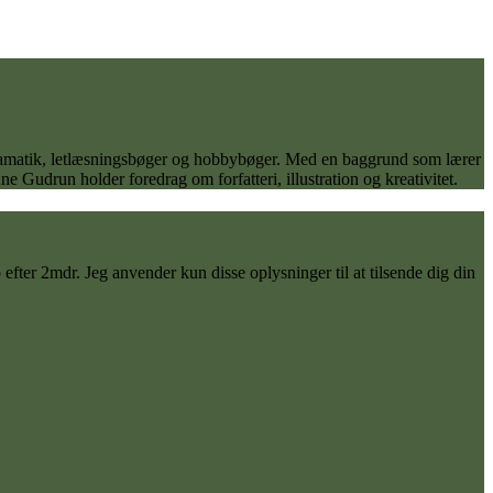
 dramatik, letlæsningsbøger og hobbybøger. Med en baggrund som lærer
 Gudrun holder foredrag om forfatteri, illustration og kreativitet.
ter 2mdr. Jeg anvender kun disse oplysninger til at tilsende dig din