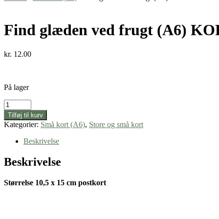
Find glæden ved frugt (A6) K
kr.
12.00
På lager
Find
glæden
Tilføj til kurv
ved
Kategorier:
Små kort (A6)
,
Store og små kort
frugt
(A6)
Beskrivelse
KORT
antal
Beskrivelse
Størrelse 10,5 x 15 cm postkort