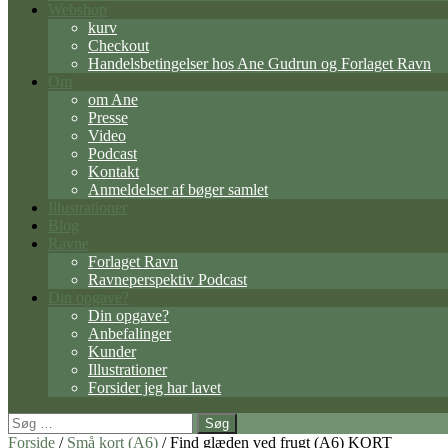
Webshop
kurv
Checkout
Handelsbetingelser hos Ane Gudrun og Forlaget Ravn
Om
om Ane
Presse
Video
Podcast
Kontakt
Anmeldelser af bøger samlet
Illustrationer
Blog
Ravne
Forlaget Ravn
Ravneperspektiv Podcast
Din opgave?
Din opgave?
Anbefalinger
Kunder
Illustrationer
Forsider jeg har lavet
Søg
efter:
Forside
/
Små kort (A6)
/ Find glæden ved frugt (A6) KORT