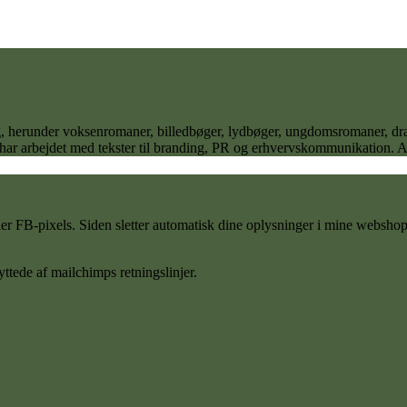
 sig, herunder voksenromaner, billedbøger, lydbøger, ungdomsromaner,
 har arbejdet med tekster til branding, PR og erhvervskommunikation. Ane
FB-pixels. Siden sletter automatisk dine oplysninger i mine webshop ef
ttede af mailchimps retningslinjer.