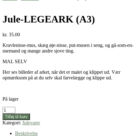
Jule-LEGEARK (A3)
kr.
35.00
Kravlenisse-mus, skæg øje-nisse, put-musen i seng, og gå-som-en-
snemand og mange andre sjove ting.
MAL SELV
Her ses billeder af arket, når det er malet og klippet ud. Vær
opmærksom på at du selv skal farvelægge og klippe ud.
På lager
Jule-
LEGEARK
Tilføj til kurv
(A3)
Kategori:
Julevarer
antal
Beskrivelse