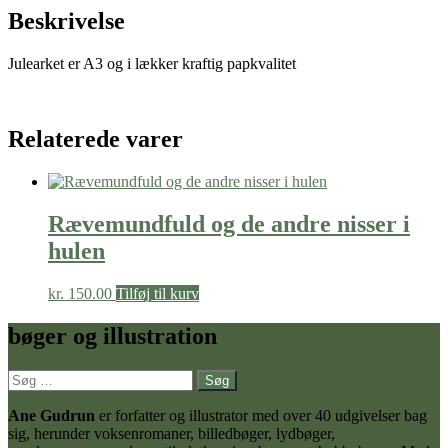
Beskrivelse
Julearket er A3 og i lækker kraftig papkvalitet
Relaterede varer
Rævemundfuld og de andre nisser i
hulen
kr.
150.00
Tilføj til kurv
bøger og illustration
Søg
efter:
Ane Gudrun
er forfatter og illustrator med over 40 udgivelser bag
sig, herunder voksenromaner, billedbøger, lydbøger,