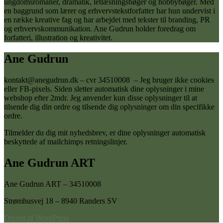
ungdomsromaner, dramatik, letlæsningsbøger og hobbybøger. Med
en baggrund som lærer og erhvervstekstforfatter har hun undervist i
en række kreative fag og har arbejdet med tekster til branding, PR
og erhvervskommunikation. Ane Gudrun holder foredrag om
forfatteri, illustration og kreativitet.
Ane Gudrun
kontakt@anegudrun.dk – cvr 34510008 – Jeg bruger ikke cookies
eller FB-pixels. Siden sletter automatisk dine oplysninger i mine
webshop efter 2mdr. Jeg anvender kun disse oplysninger til at
tilsende dig din ordre og tilsende dig oplysninger om din specifikke
ordre.
Tilmelder du dig mit nyhedsbrev, er dine oplysninger automatisk
beskyttede af mailchimps retningslinjer.
Ane Gudrun ART
Ane Gudrun ART – 34510008
Strømhusvej 18 – 8940 Randers SV
Drevet af WordPress