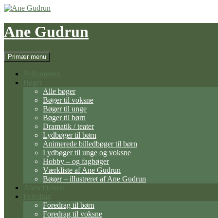
Hop
til
indhold
Ane Gudrun
Søg
Primær menu
Velkommen
Bøger
Alle bøger
Bøger til voksne
Bøger til unge
Bøger til børn
Dramatik / teater
Lydbøger til børn
Animerede billedbøger til børn
Lydbøger til unge og voksne
Hobby – og fagbøger
Værkliste af Ane Gudrun
Bøger – illustreret af Ane Gudrun
Anmeldelser:
Foredrag
Foredrag til børn
Foredrag til voksne