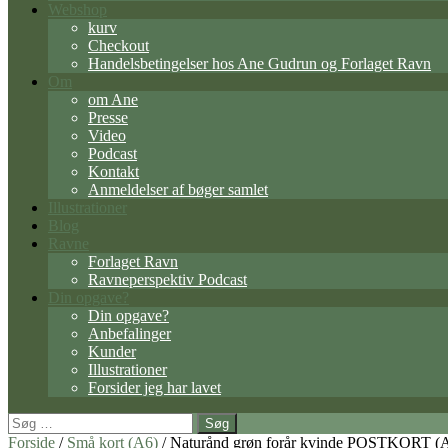
Webshop
kurv
Checkout
Handelsbetingelser hos Ane Gudrun og Forlaget Ravn
Om
om Ane
Presse
Video
Podcast
Kontakt
Anmeldelser af bøger samlet
Illustrationer
Blog
Ravne
Forlaget Ravn
Ravneperspektiv Podcast
Din opgave?
Din opgave?
Anbefalinger
Kunder
Illustrationer
Forsider jeg har lavet
Søg
efter:
Forside
/
Små kort (A6)
/ Naturånd grøn forår kvinde POSTKORT (