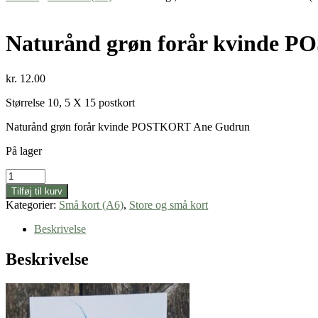
Naturånd grøn forår kvinde 
kr.
12.00
Størrelse 10, 5 X 15 postkort
Naturånd grøn forår kvinde POSTKORT Ane Gudrun
På lager
Naturånd
grøn
Tilføj til kurv
forår
Kategorier:
Små kort (A6)
,
Store og små kort
kvinde
POSTKORT
Beskrivelse
(A6)
antal
Beskrivelse