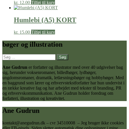
kr.
12.00
Tilføj til kurv
Humlebi (A5) KORT
kr.
15.00
Tilføj til kurv
bøger og illustration
Søg
efter:
Ane Gudrun
er forfatter og illustrator med over 40 udgivelser bag
sig, herunder voksenromaner, billedbøger, lydbøger,
ungdomsromaner, dramatik, letlæsningsbøger og hobbybøger. Med
en baggrund som lærer og erhvervstekstforfatter har hun undervist i
en række kreative fag og har arbejdet med tekster til branding, PR
og erhvervskommunikation. Ane Gudrun holder foredrag om
forfatteri, illustration og kreativitet.
Ane Gudrun
kontakt@anegudrun.dk – cvr 34510008 – Jeg bruger ikke cookies
eller FB-pixels. Siden sletter automatisk dine oplysninger i mine