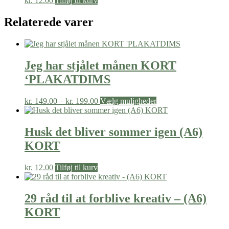
kr.
12.00
Tilføj til kurv
Relaterede varer
Jeg har stjålet månen KORT
‘PLAKATDIMS
Prisinterval:
Dette
kr.
149.00
–
kr.
199.00
Vælg muligheder
kr. 149.00
vare
til
har
kr. 199.00
flere
Husk det bliver sommer igen (A6)
varianter.
KORT
Mulighederne
kan
vælges
kr.
12.00
Tilføj til kurv
på
varesiden
29 råd til at forblive kreativ – (A6)
KORT