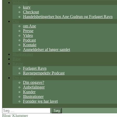
Webshop
kurv
Checkout
Handelsbetingelser hos Ane Gudrun og Forlaget Ravn
Om
om Ane
Presse
Video
Podcast
Kontakt
Anmeldelser af bøger samlet
Illustrationer
Blog
Ravne
Forlaget Ravn
Ravneperspektiv Podcast
Din opgave?
Din opgave?
Anbefalinger
Kunder
Illustrationer
Forsider jeg har lavet
Søg
efter:
Blog/ Klummer