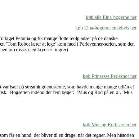
køb alle Elna-bøgerne her
køb Elna-bøgerne enkeltvis her
orlaget Petunia og fik mange flotte reolpladser på de danske
ogen ’Tom Robot lærer at lege’ kom med i Perlevenner-serien, som den
hed om disse. (Jeg krydser fingrer)
køb Prinsesse Perlesnor her
var især på streamingtjenesterne, som havde mange mange udlån af
astisk. Bogserien indeholder fem bøger: ’Mus og Rod på en ø’, ’Mus
køb Mus og Rod-serien her
m får en hund, der bliver til en drage, når det regner. Men historien