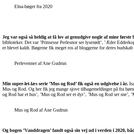
Elna-bøger fra 2020
Jeg var også så heldig at få lov at genudgive nogle af mine første 
biblioteker. Det var ’Prinsesse Perlesnor ser lyserødt’, ’Æder Edder
er blevet kaldt. Bøgerne fik meget ros af bloggerne for deres budska
Perlevenner af Ane Gudrun
Min super-let-læs serie ’Mus og Rod’ fik også en udgivelse i år.
Is
Mus og Rod. Og her fik jeg mange sjove tilbagemeldinger på fra børn
og Rod har et hus’, ’Mus og Rod ser et dyr’, ’Mus og Rod ser sne’, ’
Mus og Rod af Ane Gudrun
Og bogen ’Vanddragen’ fandt også sin vej ud i verden i 2020, både