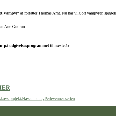
ket Vampyr’
af forfatter Thomas Arnt. Nu har vi gjort vampyrer, spøgelse
tion Ane Gudrun
 har på udgivelsesprogrammet til næste år
HER
kovs projekt.
Næste indlæg
Perlevenner-serien