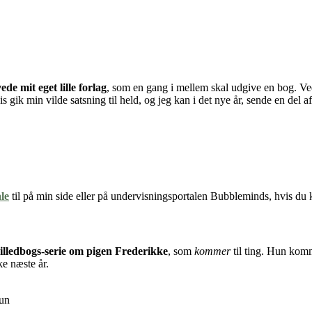
ede mit eget lille forlag
, som en gang i mellem skal udgive en bog. Ved 
gik min vilde satsning til held, og jeg kan i det nye år, sende en del a
le
til på min side eller på undervisningsportalen Bubbleminds, hvis du
 billedbogs-serie om pigen Frederikke
, som
kommer
til ting. Hun komm
ke næste år.
run