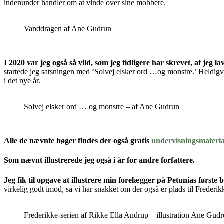
indenunder handler om at vinde over sine mobbere.
Vanddragen af Ane Gudrun
I 2020 var jeg også så vild, som jeg tidligere har skrevet, at jeg lav
startede jeg satsningen med ’Solvej elsker ord …og monstre.’ Heldigvis 
i det nye år.
Solvej elsker ord … og monstre – af Ane Gudrun
Alle de nævnte bøger findes der også gratis
undervisningsmateria
Som nævnt illustrerede jeg også i år for andre forfattere.
Jeg fik til opgave at illustrere min forelægger på Petunias første
virkelig godt imod, så vi har snakket om der også er plads til Frederik
Frederikke-serien af Rikke Ella Andrup – illustration Ane Gud