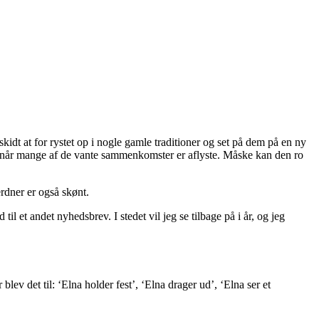
kidt at for rystet op i nogle gamle traditioner og set på dem på en ny
i år, når mange af de vante sammenkomster er aflyste. Måske kan den ro
erdner er også skønt.
 et andet nyhedsbrev. I stedet vil jeg se tilbage på i år, og jeg
blev det til: ‘Elna holder fest’, ‘Elna drager ud’, ‘Elna ser et