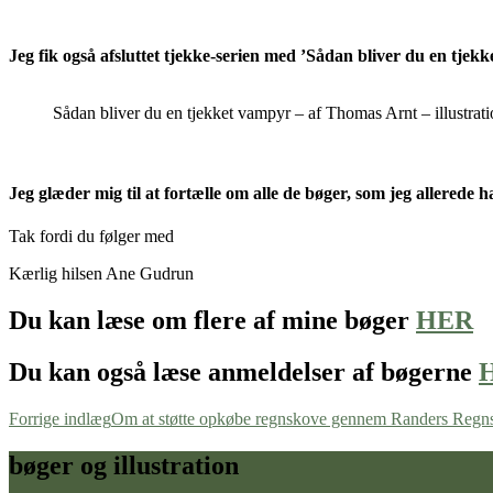
Jeg fik også afsluttet tjekke-serien med ’Sådan bliver du en tjek
Sådan bliver du en tjekket vampyr – af Thomas Arnt – illustra
Jeg glæder mig til at fortælle om alle de bøger, som jeg allerede
Tak fordi du følger med
Kærlig hilsen Ane Gudrun
Du kan læse om flere af mine bøger
HER
Du kan også læse anmeldelser af bøgerne
Indlægsnavigation
Forrige indlæg
Om at støtte opkøbe regnskove gennem Randers Regns
bøger og illustration