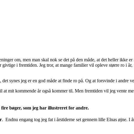
eninger om, men man skal nok se det på den måde, at det heller ikke er s
r givtige i fremtiden. Jeg tror, at mange familier vil opleve større ro 
, det synes jeg er en god måde at finde ro på. Og at forsvinde i andre v
 at mit kommende år også kommer til. Men fremtiden vil jeg vente med til
 fire bøger, som jeg har illustreret for andre.
r
. Endnu engang tog jeg fat i årstiderne set gennem lille Elnas øjne. I år 