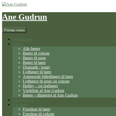
Hop
til
indhold
Ane Gudrun
Søg
Primær menu
Velkommen
Bøger
Alle bøger
Bøger til voksne
Bøger til unge
Bøger til børn
Dramatik / teater
Lydbøger til børn
Animerede billedbøger til børn
Lydbøger til unge og voksne
Hobby – og fagbøger
Værkliste af Ane Gudrun
Bøger – illustreret af Ane Gudrun
Anmeldelser:
Foredrag
Foredrag til børn
Foredrag til voksne