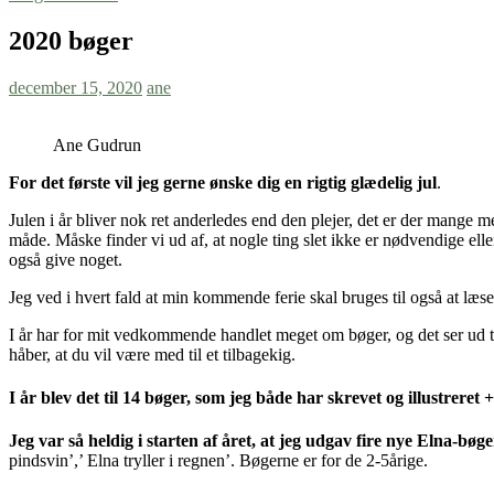
2020 bøger
december 15, 2020
ane
Ane Gudrun
For det første vil jeg gerne ønske dig en rigtig glædelig jul
.
Julen i år bliver nok ret anderledes end den plejer, det er der mange m
måde. Måske finder vi ud af, at nogle ting slet ikke er nødvendige elle
også give noget.
Jeg ved i hvert fald at min kommende ferie skal bruges til også at læse
I år har for mit vedkommende handlet meget om bøger, og det ser ud til
håber, at du vil være med til et tilbagekig.
I år blev det til 14 bøger, som jeg både har skrevet og illustreret +
Jeg var så heldig i starten af året, at jeg udgav fire nye Elna-bøge
pindsvin’,’ Elna tryller i regnen’. Bøgerne er for de 2-5årige.