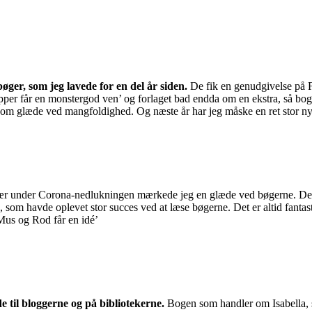
bøger, som jeg lavede for en del år siden.
De fik en genudgivelse på F
kopper får en monstergod ven’ og forlaget bad endda om en ekstra, så b
b om glæde ved mangfoldighed. Og næste år har jeg måske en ret stor ny
ær under Corona-nedlukningen mærkede jeg en glæde ved bøgerne. Det 
, som havde oplevet stor succes ved at læse bøgerne. Det er altid fant
Mus og Rod får en idé’
 til bloggerne og på bibliotekerne.
Bogen som handler om Isabella, so