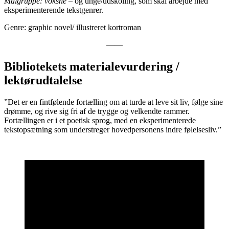
Målgruppe: voksne
– og unge/udskoling, som skal arbejde med
eksperimenterende tekstgenrer.
Genre: graphic novel/ illustreret kortroman
——
Bibliotekets materialevurdering /
lektørudtalelse
”Det er en fintfølende fortælling om at turde at leve sit liv, følge sine
drømme, og rive sig fri af de trygge og velkendte rammer.
Fortællingen er i et poetisk sprog, med en eksperimenterede
tekstopsætning som understreger hovedpersonens indre følelsesliv.”