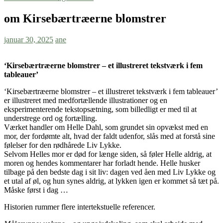
om Kirsebærtræerne blomstrer
januar 30, 2025
ane
‘Kirsebærtræerne blomstrer – et illustreret tekstværk i fem
tableauer’
‘Kirsebærtræerne blomstrer – et illustreret tekstværk i fem tableauer’
er illustreret med medfortællende illustrationer og en
eksperimenterende tekstopsætning, som billedligt er med til at
understrege ord og fortælling.
Værket handler om Helle Dahl, som grundet sin opvækst med en
mor, der fordømte alt, hvad der faldt udenfor, slås med at forstå sine
følelser for den rødhårede Liv Lykke.
Selvom Helles mor er død for længe siden, så føler Helle aldrig, at
moren og hendes kommentarer har forladt hende. Helle husker
tilbage på den bedste dag i sit liv: dagen ved åen med Liv Lykke og
et utal af øl, og hun synes aldrig, at lykken igen er kommet så tæt på.
Måske først i dag …
Historien rummer flere intertekstuelle referencer.