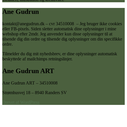
Ane Gudrun
kontakt@anegudrun.dk – cvr 34510008 – Jeg bruger ikke cookies
eller FB-pixels. Siden sletter automatisk dine oplysninger i mine
webshop efter 2mdr. Jeg anvender kun disse oplysninger til at
tilsende dig din ordre og tilsende dig oplysninger om din specifikke
ordre.
Tilmelder du dig mit nyhedsbrev, er dine oplysninger automatisk
beskyttede af mailchimps retningslinjer.
Ane Gudrun ART
Ane Gudrun ART – 34510008
Strømhusvej 18 – 8940 Randers SV
Drevet af WordPress