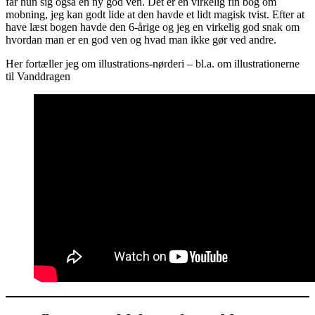
får hun sig også en ny god ven. Det er en virkelig fin bog om
mobning, jeg kan godt lide at den havde et lidt magisk tvist. Efter at
have læst bogen havde den 6-årige og jeg en virkelig god snak om
hvordan man er en god ven og hvad man ikke gør ved andre.
Her fortæller jeg om illustrations-nørderi – bl.a. om illustrationerne
til Vanddragen