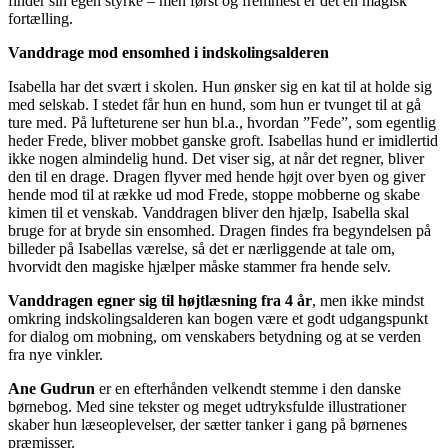
finder sin egen styrke – men først og fremmest er det en magisk
fortælling.
Vanddrage mod ensomhed i indskolingsalderen
Isabella har det svært i skolen. Hun ønsker sig en kat til at holde sig
med selskab. I stedet får hun en hund, som hun er tvunget til at gå
ture med. På lufteturene ser hun bl.a., hvordan ”Fede”, som egentlig
heder Frede, bliver mobbet ganske groft. Isabellas hund er imidlertid
ikke nogen almindelig hund. Det viser sig, at når det regner, bliver
den til en drage. Dragen flyver med hende højt over byen og giver
hende mod til at række ud mod Frede, stoppe mobberne og skabe
kimen til et venskab. Vanddragen bliver den hjælp, Isabella skal
bruge for at bryde sin ensomhed. Dragen findes fra begyndelsen på
billeder på Isabellas værelse, så det er nærliggende at tale om,
hvorvidt den magiske hjælper måske stammer fra hende selv.
Vanddragen egner sig til højtlæsning fra 4 år
, men ikke mindst
omkring indskolingsalderen kan bogen være et godt udgangspunkt
for dialog om mobning, om venskabers betydning og at se verden
fra nye vinkler.
Ane Gudrun
er en efterhånden velkendt stemme i den danske
børnebog. Med sine tekster og meget udtryksfulde illustrationer
skaber hun læseoplevelser, der sætter tanker i gang på børnenes
præmisser.