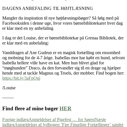
DAGENS ANBEFALING TIL HØJTLÆSNING
Mangler du inspiration til nye højtlæsningsbøger? Så følg med på
Facebooksiden i denne uge, hvor vores børnebibliotekarer hver dag
er klar med en ny anbefaling
I dag er det Louise, der er børnebibliotekar på Grenaa Bibliotek, der
er klar med en anbefaling:
Vanddragen af Ane Gudrun er en magisk fortælling om ensomhed
og mobning for de 4-7 årige. Isabellas mor har købt en hund, selvom
Isabella hellere ville have en kat. Men hun bliver glad for
“møghunden” Draco, da den forvandler sig til en drage og hjælper
hende med at tackle Magnus og Troels, der mobber. Find bogen her:
https://bit.ly/3aFpOgj
/Louise
——–
Find flere af mine bøger
HER
Indlægsnavigation
Forrige indlæg
Anmeldelser af Pigefest … for Søren
Næste
indlæg
Anmeldelser af lydbogen ’Fire Finurlige Fortællinger’ samlet