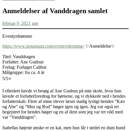
Anmeldelser af Vanddragen samlet
februar 9, 2021
ane
Eventyrdrømme
https://www.instagram.com/eventyrdromme/
✨Anmeldelse✨
Titel: Vanddragen
Forfatter: Ane Gudrun
Forlag: Forlaget Calibat
Målgruppe: fra ca. 4 år
5/5⭐️
I efteråret havde vi besøg af Ane Gudrun på min skole, hvor hun
lavede et forfatterforedrag for børnene, og vi dykkede ned i hendes
forfatterskab. Flere af mine elever læser stadig lystigt hendes “Kær
og Abe” og “Mus og Rod” bøger igen og igen. Jeg var også ret
begejstret for hendes bøger og en af dem som jeg var ret vild med
var “Vanddragen”.
Isabellas højeste ønske er en kat, men hun får i stedet en dum hund