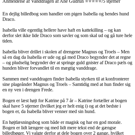
Anmeldelse af Vanddragen af Ane Gudrun ⭐⭐⭐⭐⭐/5 stjerner
En dejlig billedbog som handler om pigen Isabella og hendes hund
Draco.
Isabella ville egentlig hellere have haft en kattekilling – og kan
derfor slet ikke lide Draco som savler og som skal ud og gå ture hele
tiden.
Isabella bliver drillet i skolen af drengene Magnus og Troels – Men
så en dag da Isabella er ude og gå med Draco begynder det at regne
– og pludselig begynder der at springe guld gnister af Draco pæls og
hunden bliver forvandlet til en mægtig vanddrage.
Sammen med vanddragen finder Isabella styrken til at konfronterer
sine plageånder Magnus og Troels – Samtidig med at hun finder sig
en ny ven i drengen Frede.
Bogen er læst højt for Katrine på 7 år – Katrine fortæller at bogen
skal have 5 stjerner (hvilket jeg er helt enig i) og at det bedste i
bogen er, da Isabella bliver venner med sin hund.
En højtlæsningsbog som både er magisk og har en god morale.
Bogen er lidt længere og med lidt mere tekst end de gængse
billedbøger. Vi valgte derfor at dele bogen over 2 gange, hvilket