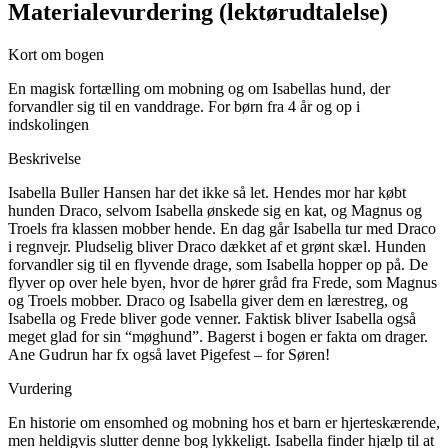
Materialevurdering (lektørudtalelse)
Kort om bogen
En magisk fortælling om mobning og om Isabellas hund, der
forvandler sig til en vanddrage. For børn fra 4 år og op i
indskolingen
Beskrivelse
Isabella Buller Hansen har det ikke så let. Hendes mor har købt
hunden Draco, selvom Isabella ønskede sig en kat, og Magnus og
Troels fra klassen mobber hende. En dag går Isabella tur med Draco
i regnvejr. Pludselig bliver Draco dækket af et grønt skæl. Hunden
forvandler sig til en flyvende drage, som Isabella hopper op på. De
flyver op over hele byen, hvor de hører gråd fra Frede, som Magnus
og Troels mobber. Draco og Isabella giver dem en lærestreg, og
Isabella og Frede bliver gode venner. Faktisk bliver Isabella også
meget glad for sin “møghund”. Bagerst i bogen er fakta om drager.
Ane Gudrun har fx også lavet Pigefest – for Søren!
Vurdering
En historie om ensomhed og mobning hos et barn er hjerteskærende,
men heldigvis slutter denne bog lykkeligt. Isabella finder hjælp til at