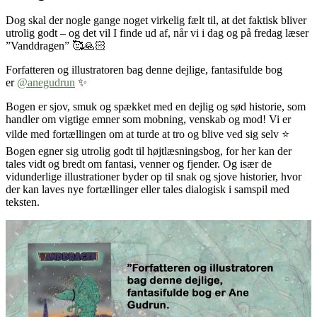
Dog skal der nogle gange noget virkelig fælt til, at det faktisk bliver
utrolig godt – og det vil I finde ud af, når vi i dag og på fredag læser
”Vanddragen” 🥰🙏🏻
Forfatteren og illustratoren bag denne dejlige, fantasifulde bog
er
@anegudrun
✨
Bogen er sjov, smuk og spækket med en dejlig og sød historie, som
handler om vigtige emner som mobning, venskab og mod! Vi er
vilde med fortællingen om at turde at tro og blive ved sig selv ⭐️
Bogen egner sig utrolig godt til højtlæsningsbog, for her kan der
tales vidt og bredt om fantasi, venner og fjender. Og især de
vidunderlige illustrationer byder op til snak og sjove historier, hvor
der kan laves nye fortællinger eller tales dialogisk i samspil med
teksten.