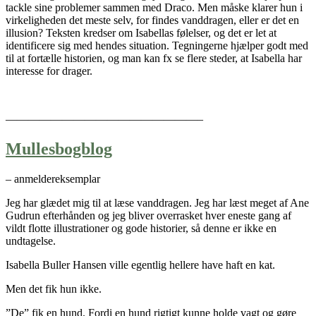
tackle sine problemer sammen med Draco. Men måske klarer hun i
virkeligheden det meste selv, for findes vanddragen, eller er det en
illusion? Teksten kredser om Isabellas følelser, og det er let at
identificere sig med hendes situation. Tegningerne hjælper godt med
til at fortælle historien, og man kan fx se flere steder, at Isabella har
interesse for drager.
—————————————————–
Mullesbogblog
– anmeldereksemplar
Jeg har glædet mig til at læse vanddragen. Jeg har læst meget af Ane
Gudrun efterhånden og jeg bliver overrasket hver eneste gang af
vildt flotte illustrationer og gode historier, så denne er ikke en
undtagelse.
Isabella Buller Hansen ville egentlig hellere have haft en kat.
Men det fik hun ikke.
”De” fik en hund. Fordi en hund rigtigt kunne holde vagt og gøre