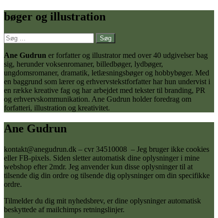
bøger og illustration
Søg
efter:
Ane Gudrun
er forfatter og illustrator med over 40 udgivelser bag
sig, herunder voksenromaner, billedbøger, lydbøger,
ungdomsromaner, dramatik, letlæsningsbøger og hobbybøger. Med
en baggrund som lærer og erhvervstekstforfatter har hun undervist i
en række kreative fag og har arbejdet med tekster til branding, PR
og erhvervskommunikation. Ane Gudrun holder foredrag om
forfatteri, illustration og kreativitet.
Ane Gudrun
kontakt@anegudrun.dk – cvr 34510008 – Jeg bruger ikke cookies
eller FB-pixels. Siden sletter automatisk dine oplysninger i mine
webshop efter 2mdr. Jeg anvender kun disse oplysninger til at
tilsende dig din ordre og tilsende dig oplysninger om din specifikke
ordre.
Tilmelder du dig mit nyhedsbrev, er dine oplysninger automatisk
beskyttede af mailchimps retningslinjer.