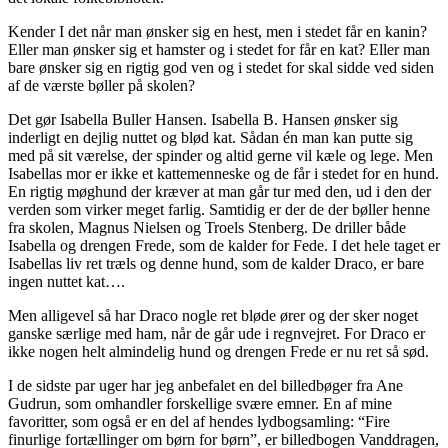
Kender I det når man ønsker sig en hest, men i stedet får en kanin?
Eller man ønsker sig et hamster og i stedet for får en kat? Eller man
bare ønsker sig en rigtig god ven og i stedet for skal sidde ved siden
af de værste bøller på skolen?
Det gør Isabella Buller Hansen. Isabella B. Hansen ønsker sig
inderligt en dejlig nuttet og blød kat. Sådan én man kan putte sig
med på sit værelse, der spinder og altid gerne vil kæle og lege. Men
Isabellas mor er ikke et kattemenneske og de får i stedet for en hund.
En rigtig møghund der kræver at man går tur med den, ud i den der
verden som virker meget farlig. Samtidig er der de der bøller henne
fra skolen, Magnus Nielsen og Troels Stenberg. De driller både
Isabella og drengen Frede, som de kalder for Fede. I det hele taget er
Isabellas liv ret træls og denne hund, som de kalder Draco, er bare
ingen nuttet kat….
Men alligevel så har Draco nogle ret bløde ører og der sker noget
ganske særlige med ham, når de går ude i regnvejret. For Draco er
ikke nogen helt almindelig hund og drengen Frede er nu ret så sød.
I de sidste par uger har jeg anbefalet en del billedbøger fra Ane
Gudrun, som omhandler forskellige svære emner. En af mine
favoritter, som også er en del af hendes lydbogsamling: “Fire
finurlige fortællinger om børn for børn”, er billedbogen Vanddragen,