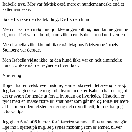
Isabella tryg. Mor var faktisk også mere et hundemenneske end et
kattemenneske.
Så de fik ikke den kattekilling. De fik den hund.
Men nu var den møghund jo ikke nogen killing, man kunne gemme
sig med. Det var en hund, som ville have Isabella med ud i verden.
Men Isabella ville ikke ud, ikke når Magnus Nielsen og Troels
Stenberg var derude.
Men Isabella vidste ikke, at den hund ikke var en helt almindelig
hund … ikke når det regnede i hvert fald.
Vurdering:
Bogen har en velskrevet historie, som er skrevet i letlæseligt sprog.
Jeg kan sagtens sætte mig ind i hvordan det er Isabella har det og at
det er svært for hende at forstå hvordan og hvorledes. Historien er
fyldt med en masse flotte illustrationer som går ind og fortæller mere
af historien uden teksten er der og det er vildt fedt, for det har jeg
ikke set før.
Jeg giver 6 ud af 6 hjerter, for historien sammen illustrationerne går
lige ind i hjertet på mig. Jeg synes mobning som er emnet, bliver