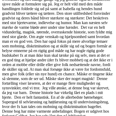
sjove måde at formulere sig på. Jeg er helt vild med den måde
handlingen foldede sig ud på samt at Isabella og hendes hund
gradvist bliver tættere og tættere. Den store utilfredshed forsvinder
gradvist og deres bånd bliver stærkere og stærkere: Det beskrives
med stor hjertevarme, indlevelse og humor. Man kan næsten selv
mærke de varme bløde ører under sine hænder. Det var en helt
vidunderlig, magisk, rørende, overraskende historie, som fyldte mig
med stor glæde. Om ægte venskab og hjælpsomhed samt hvordan
man er en god ven. Den har også fokus på mere alvorlige temaer
som mobning, diskrimination og at skille sig ud og bogen formår at
belyse emnerne på en rigtig god måde og har nogle rigtig gode
budskaber fx at man ikke kun skal tænke på sig selv, men at det er
en god ting at hjælpe andre (der fx bliver mobbet) og at det ikke er i
orden at mobbe eller drille eller give folk nedsættende navne, fordi
de skiller sig ud. At man skal forsøge ikke at være for fordomsfuld,
men give folk (eller sin nye hund) en chance. Måske er tingene ikke
så slemme, som de ser ud. Måske sker der noget magisk! Denne
fortælling viser læseren, at der er mange flere muligheder og
synsvinkler, end vi tror. Jeg ville ønske, at denne bog var skrevet,
da jeg var barn. Denne historie har virkelig fået en plads i mit
hjerte. Den er helt fantastisk. En af de allerbedste børnebøger.
Supergod til selvlæsning og højtlæsning og til undervisningsbrug,
hvor der fx kan tales om mobning og diskrimination bagefter.
Denne bog har mine varmeste anbefalinger. Bogen er udgivet hos
forlaget Calibat. Jeg har selv lånt den på biblioteket.