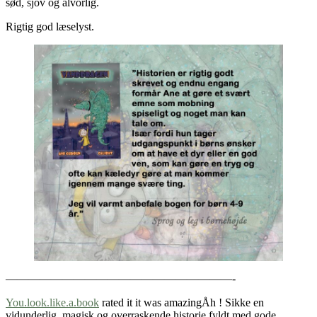
sød, sjov og alvorlig.
Rigtig god læselyst.
————————————————————-
You.look.like.a.book
rated it it was amazingÅh ! Sikke en
vidunderlig, magisk og overraskende historie fyldt med gode