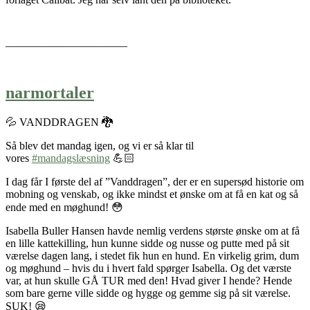
———————————
narmortaler
💦 VANDDRAGEN 🐉
Så blev det mandag igen, og vi er så klar til
vores
#mandagslæsning
💪🏻
I dag får I første del af ”Vanddragen”, der er en supersød historie om
mobning og venskab, og ikke mindst et ønske om at få en kat og så
ende med en møghund! 😳
Isabella Buller Hansen havde nemlig verdens største ønske om at få
en lille kattekilling, hun kunne sidde og nusse og putte med på sit
værelse dagen lang, i stedet fik hun en hund. En virkelig grim, dum
og møghund – hvis du i hvert fald spørger Isabella. Og det værste
var, at hun skulle GÅ TUR med den! Hvad giver I hende? Hende
som bare gerne ville sidde og hygge og gemme sig på sit værelse.
SUK! 😪