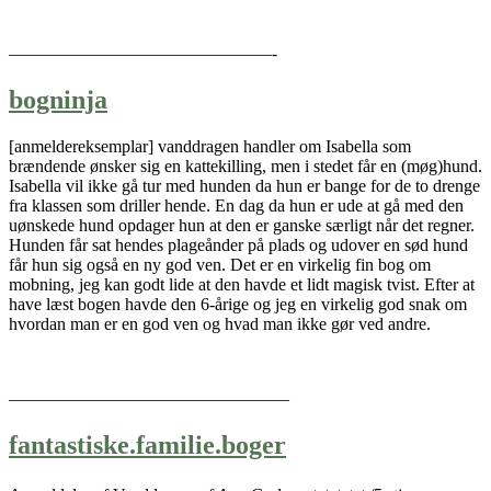
———————————————-
bogninja
[anmeldereksemplar] vanddragen handler om Isabella som
brændende ønsker sig en kattekilling, men i stedet får en (møg)hund.
Isabella vil ikke gå tur med hunden da hun er bange for de to drenge
fra klassen som driller hende. En dag da hun er ude at gå med den
uønskede hund opdager hun at den er ganske særligt når det regner.
Hunden får sat hendes plageånder på plads og udover en sød hund
får hun sig også en ny god ven. Det er en virkelig fin bog om
mobning, jeg kan godt lide at den havde et lidt magisk tvist. Efter at
have læst bogen havde den 6-årige og jeg en virkelig god snak om
hvordan man er en god ven og hvad man ikke gør ved andre.
————————————————
fantastiske.familie.boger