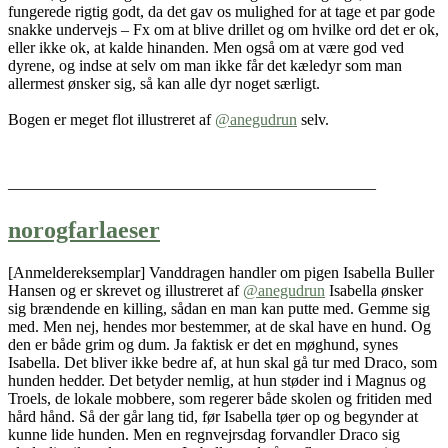
fungerede rigtig godt, da det gav os mulighed for at tage et par gode
snakke undervejs – Fx om at blive drillet og om hvilke ord det er ok,
eller ikke ok, at kalde hinanden. Men også om at være god ved
dyrene, og indse at selv om man ikke får det kæledyr som man
allermest ønsker sig, så kan alle dyr noget særligt.
Bogen er meget flot illustreret af
@anegudrun
selv.
———————————————————————
norogfarlaeser
[Anmeldereksemplar] Vanddragen handler om pigen Isabella Buller
Hansen og er skrevet og illustreret af
@anegudrun
Isabella ønsker
sig brændende en killing, sådan en man kan putte med. Gemme sig
med. Men nej, hendes mor bestemmer, at de skal have en hund. Og
den er både grim og dum. Ja faktisk er det en møghund, synes
Isabella. Det bliver ikke bedre af, at hun skal gå tur med Draco, som
hunden hedder. Det betyder nemlig, at hun støder ind i Magnus og
Troels, de lokale mobbere, som regerer både skolen og fritiden med
hård hånd. Så der går lang tid, før Isabella tøer op og begynder at
kunne lide hunden. Men en regnvejrsdag forvandler Draco sig