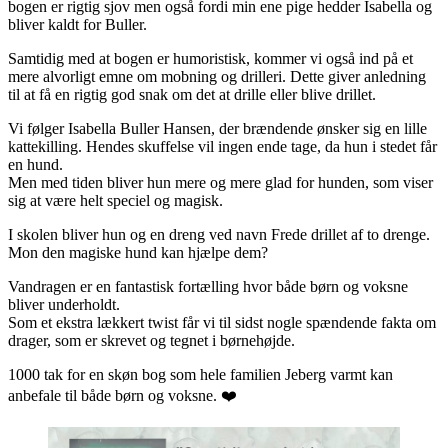
bogen er rigtig sjov men også fordi min ene pige hedder Isabella og
bliver kaldt for Buller.
Samtidig med at bogen er humoristisk, kommer vi også ind på et
mere alvorligt emne om mobning og drilleri. Dette giver anledning
til at få en rigtig god snak om det at drille eller blive drillet.
Vi følger Isabella Buller Hansen, der brændende ønsker sig en lille
kattekilling. Hendes skuffelse vil ingen ende tage, da hun i stedet får
en hund.
Men med tiden bliver hun mere og mere glad for hunden, som viser
sig at være helt speciel og magisk.
I skolen bliver hun og en dreng ved navn Frede drillet af to drenge.
Mon den magiske hund kan hjælpe dem?
Vandragen er en fantastisk fortælling hvor både børn og voksne
bliver underholdt.
Som et ekstra lækkert twist får vi til sidst nogle spændende fakta om
drager, som er skrevet og tegnet i børnehøjde.
1000 tak for en skøn bog som hele familien Jeberg varmt kan
anbefale til både børn og voksne. ❤️