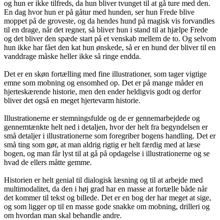
og hun er ikke tilfreds, da hun bliver tvunget til at gå ture med den.
En dag hvor hun er på gåtur med hunden, ser hun Frede blive
moppet på de groveste, og da hendes hund på magisk vis forvandles
til en drage, når det regner, så bliver hun i stand til at hjælpe Frede
og det bliver den spæde start på et venskab mellem de to. Og selvom
hun ikke har fået den kat hun ønskede, så er en hund der bliver til en
vanddrage måske heller ikke så ringe endda.
Det er en skøn fortælling med fine illustrationer, som tager vigtige
emne som mobning og ensomhed op. Det er på mange måder en
hjerteskærende historie, men den ender heldigvis godt og derfor
bliver det også en meget hjertevarm historie.
Illustrationerne er stemningsfulde og de er gennemarbejdede og
gennemtænkte helt ned i detaljen, hvor der helt fra begyndelsen er
små detaljer i illustrationerne som foregriber bogens handling. Det er
små ting som gør, at man aldrig rigtig er helt færdig med at læse
bogen, og man får lyst til at gå på opdagelse i illustrationerne og se
hvad de ellers måtte gemme.
Historien er helt genial til dialogisk læsning og til at arbejde med
multimodalitet, da den i høj grad har en masse at fortælle både når
det kommer til tekst og billede. Det er en bog der har meget at sige,
og som ligger op til en masse gode snakke om mobning, drilleri og
om hvordan man skal behandle andre.