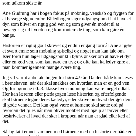
som udkom sidste år.
Ane Gudrung har i bogen fokus på mobning, venskab og frygten for
at bevæge sig udenfor. Billedbogen tager udgangspunkt i at have et
dyr, som bliver en rigtig god ven og som giver én modet til at
bevæge sig ud i verden og konfrontere de ting, som kan gøre én
bange.
Historien er rigtig godt skrevet og endnu engang formår Ane at gøre
et svært emne som mobning spiseligt og noget man kan tale om.
Især fordi hun tager udgangspunkt i børns ønsker om at have et dyr
eller en god ven, som kan gøre en tryg og ofte kan kæledyr gøre at
man kommer igennem mange svære ting.
Jeg vil varmt anbefale bogen for børn 4-9 år. Da den både kan læses
i børnehaven, når der skal snakkes om hvordan man er en god ven.
Og for børnene i 0.-3. klasse hvor mobning kan være meget udtalt.
Her kan læreren eller pædagogen læse historien og efterfølgende
skal børnene tegne deres kæledyr, eller skrive om hvad der gør dem
til gode venner. Det kan også være at børnene skal sætte ord på
hvordan det føles når man bliver mobbet med hjælp af farver eller
beskrivelser af hvad der sker i kroppen når man er glad eller ked af
det.
Så tag fat i emnet sammen med børnene med en historie der både er