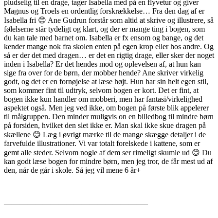
pludselig til en drage, tager Isabella med på en flyvetur og giver
Magnus og Troels en ordentlig forskrækkelse… Fra den dag af er
Isabella fri 😊 Ane Gudrun forstår som altid at skrive og illustrere, så
følelserne står tydeligt og klart, og der er mange ting i bogen, som
du kan tale med barnet om. Isabella er fx ensom og bange, og det
kender mange nok fra skolen enten på egen krop eller hos andre. Og
så er der det med dragen… er det en rigtig drage, eller sker der noget
inden i Isabella? Er det hendes mod og oplevelsen af, at hun kan
sige fra over for de børn, der mobber hende? Ane skriver virkelig
godt, og det er en fornøjelse at læse højt. Hun har sin helt egen stil,
som kommer fint til udtryk, selvom bogen er kort. Det er fint, at
bogen ikke kun handler om mobberi, men har fantasi/virkelighed
aspektet også. Men jeg ved ikke, om bogen på første blik appelerer
til målgruppen. Den minder muligvis on en billedbog til mindre børn
på forsiden, hvilket den slet ikke er. Man skal ikke skue dragen på
skællene 😊 Læg i øvrigt mærke til de mange skægge detaljer i de
farvefulde illustrationer. Vi var totalt forelskede i kattene, som er
gemt alle steder. Selvom nogle af dem ser rimeligt skumle ud 😊 Du
kan godt læse bogen for mindre børn, men jeg tror, de får mest ud af
den, når de går i skole. Så jeg vil mene 6 år+
——————————————————–