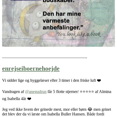
————————————————————-
enrejseiboernehoejde
Vi sidder lige og hyggelæser efter 3 timer i den friske luft ❤️
Vandragen af
@anegudrun
får 5 flotte stjerner/ ⭐️⭐️⭐️⭐️⭐️ af Almina
og Isabella 4år ❤️
Jeg ved ikke hvem der grinede mest, mor eller børn 😂 men grinet
det blev der da vi læste om Isabella Buller Hansen. Både fordi