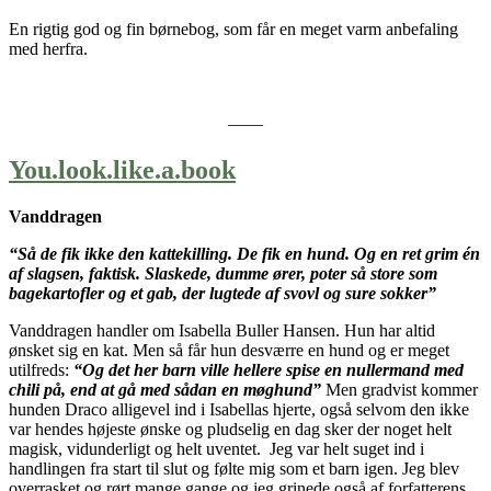
En rigtig god og fin børnebog, som får en meget varm anbefaling
med herfra.
——
You.look.like.a.book
Vanddragen
“Så de fik ikke den kattekilling. De fik en hund. Og en ret grim én
af slagsen, faktisk. Slaskede, dumme ører, poter så store som
bagekartofler og et gab, der lugtede af svovl og sure sokker”
Vanddragen handler om Isabella Buller Hansen. Hun har altid
ønsket sig en kat. Men så får hun desværre en hund og er meget
utilfreds:
“Og det her barn ville hellere spise en nullermand med
chili på, end at gå med sådan en møghund”
Men gradvist kommer
hunden Draco alligevel ind i Isabellas hjerte, også selvom den ikke
var hendes højeste ønske og pludselig en dag sker der noget helt
magisk, vidunderligt og helt uventet. Jeg var helt suget ind i
handlingen fra start til slut og følte mig som et barn igen. Jeg blev
overrasket og rørt mange gange og jeg grinede også af forfatterens