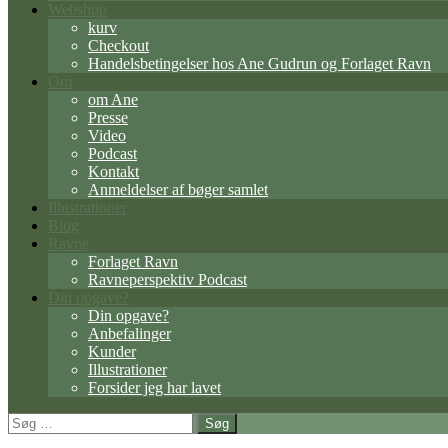
Webshop
kurv
Checkout
Handelsbetingelser hos Ane Gudrun og Forlaget Ravn
Om
om Ane
Presse
Video
Podcast
Kontakt
Anmeldelser af bøger samlet
Illustrationer
Blog
Ravne
Forlaget Ravn
Ravneperspektiv Podcast
Din opgave?
Din opgave?
Anbefalinger
Kunder
Illustrationer
Forsider jeg har lavet
Søg
efter: