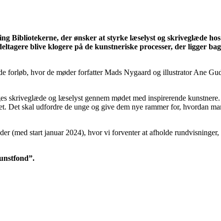
ing Bibliotekerne, der ønsker at styrke læselyst og skriveglæde ho
e deltagere blive klogere på de kunstneriske processer, der ligger b
e forløb, hvor de møder forfatter Mads Nygaard og illustrator Ane Gudr
ges skriveglæde og læselyst gennem mødet med inspirerende kunstnere. F
et. Det skal udfordre de unge og give dem nye rammer for, hvordan man o
der (med start januar 2024), hvor vi forventer at afholde rundvisninge
kunstfond”.