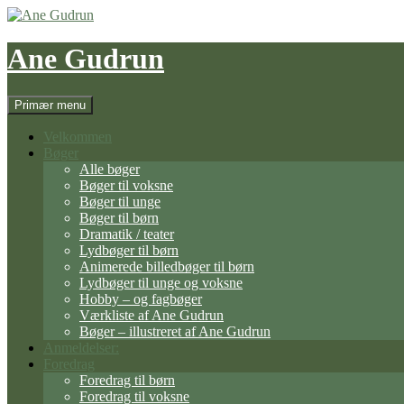
Hop
til
indhold
Ane Gudrun
Søg
Primær menu
Velkommen
Bøger
Alle bøger
Bøger til voksne
Bøger til unge
Bøger til børn
Dramatik / teater
Lydbøger til børn
Animerede billedbøger til børn
Lydbøger til unge og voksne
Hobby – og fagbøger
Værkliste af Ane Gudrun
Bøger – illustreret af Ane Gudrun
Anmeldelser:
Foredrag
Foredrag til børn
Foredrag til voksne