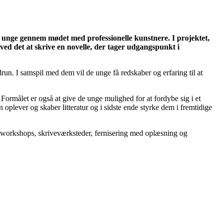
s unge gennem mødet med professionelle kunstnere. I projektet,
agved det at skrive en novelle, der tager udgangspunkt i
un. I samspil med dem vil de unge få redskaber og erfaring til at
ormålet er også at give de unge mulighed for at fordybe sig i et
plever og skaber litteratur og i sidste ende styrke dem i fremtidige
r, workshops, skriveværksteder, fernisering med oplæsning og