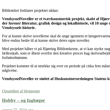
Biblioteket forklarer projektet sådan:
VendsysselNoveller er et tværkunstnerisk projekt, skabt af Hjørr
der forener litteratur, grafisk design og lokalhistorie, vil 10 ung
Vendsyssels historie.
For at kunne skrive novellerne skal de unge igennem et længerevarend
blive endnu bedre til at kunne skrive deres egne noveller.
Med projektet håber vi på Hjørring Bibliotekerne, at vi kan styrke un
fællesskab, som er åbent overfor den kreative proces bag skrivearbejd
forfatterdrømme.
Projektet kommer til at strække sig over en periode på cirka fem måne
udgivelse.
VendsysselNoveller er støttet af Huskunstnerordningen Statens 
Opsamling af blogposter
Hobby – og fagbøger
august 27, 2024
ane