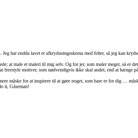
6. Jeg har endda lavet et afkrydsningsskema med felter, så jeg kan kryds
rede; at male et maleri til mig selv. Og for jer, som maler meget, så er d
bare at freestyle motiver, som nødvendigvis ikke skal andet, end at hæng
 mere måske for at inspirere til at gøre noget, som bare er for dig … mås
 do it, Gåseman!