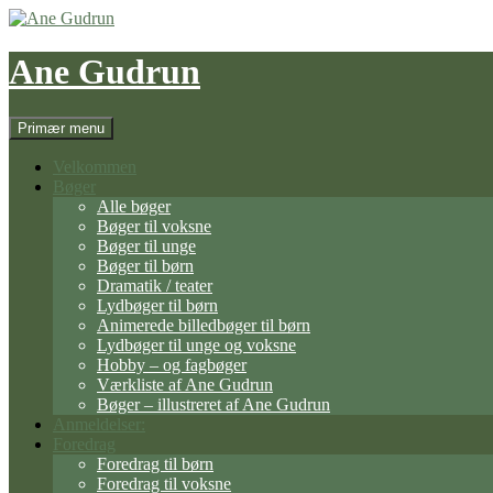
Hop
til
indhold
Ane Gudrun
Søg
Primær menu
Velkommen
Bøger
Alle bøger
Bøger til voksne
Bøger til unge
Bøger til børn
Dramatik / teater
Lydbøger til børn
Animerede billedbøger til børn
Lydbøger til unge og voksne
Hobby – og fagbøger
Værkliste af Ane Gudrun
Bøger – illustreret af Ane Gudrun
Anmeldelser:
Foredrag
Foredrag til børn
Foredrag til voksne