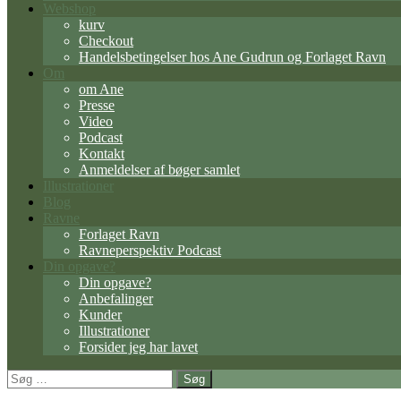
Webshop
kurv
Checkout
Handelsbetingelser hos Ane Gudrun og Forlaget Ravn
Om
om Ane
Presse
Video
Podcast
Kontakt
Anmeldelser af bøger samlet
Illustrationer
Blog
Ravne
Forlaget Ravn
Ravneperspektiv Podcast
Din opgave?
Din opgave?
Anbefalinger
Kunder
Illustrationer
Forsider jeg har lavet
Søg
efter: