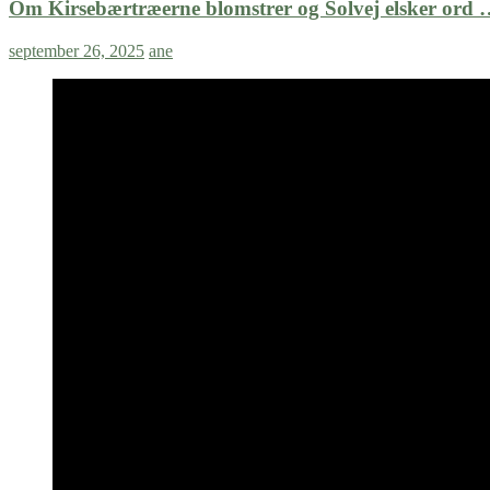
Om Kirsebærtræerne blomstrer og Solvej elsker ord 
september 26, 2025
ane