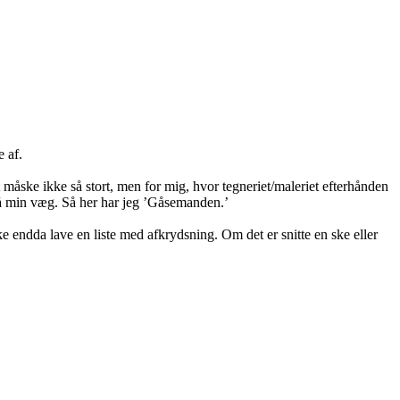
e af.
et måske ikke så stort, men for mig, hvor tegneriet/maleriet efterhånden
e på min væg. Så her har jeg ’Gåsemanden.’
ke endda lave en liste med afkrydsning. Om det er snitte en ske eller