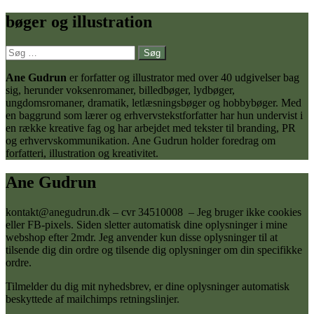
bøger og illustration
Søg
efter:
Ane Gudrun
er forfatter og illustrator med over 40 udgivelser bag
sig, herunder voksenromaner, billedbøger, lydbøger,
ungdomsromaner, dramatik, letlæsningsbøger og hobbybøger. Med
en baggrund som lærer og erhvervstekstforfatter har hun undervist i
en række kreative fag og har arbejdet med tekster til branding, PR
og erhvervskommunikation. Ane Gudrun holder foredrag om
forfatteri, illustration og kreativitet.
Ane Gudrun
kontakt@anegudrun.dk – cvr 34510008 – Jeg bruger ikke cookies
eller FB-pixels. Siden sletter automatisk dine oplysninger i mine
webshop efter 2mdr. Jeg anvender kun disse oplysninger til at
tilsende dig din ordre og tilsende dig oplysninger om din specifikke
ordre.
Tilmelder du dig mit nyhedsbrev, er dine oplysninger automatisk
beskyttede af mailchimps retningslinjer.