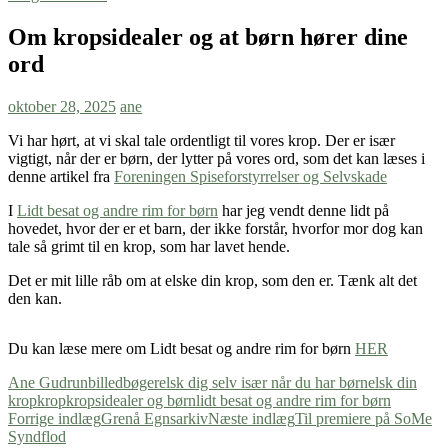
Om kropsidealer og at børn hører dine
ord
oktober 28, 2025
ane
Vi har hørt, at vi skal tale ordentligt til vores krop. Der er især
vigtigt, når der er børn, der lytter på vores ord, som det kan læses i
denne artikel fra
Foreningen Spiseforstyrrelser og Selvskade
I
Lidt besat og andre rim for børn
har jeg vendt denne lidt på
hovedet, hvor der er et barn, der ikke forstår, hvorfor mor dog kan
tale så grimt til en krop, som har lavet hende.
Det er mit lille råb om at elske din krop, som den er. Tænk alt det
den kan.
Du kan læse mere om Lidt besat og andre rim for børn
HER
Ane Gudrun
billedbøger
elsk dig selv især når du har børn
elsk din
krop
krop
kropsidealer og børn
lidt besat og andre rim for børn
Indlægsnavigation
Forrige indlæg
Grenå Egnsarkiv
Næste indlæg
Til premiere på SoMe
Syndflod