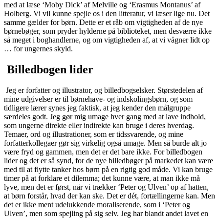
med at læse ‘Moby Dick’ af Melville og ‘Erasmus Montanus’ af
Holberg. Vi vil kunne spejle os i den litteratur, vi læser lige nu. Det
samme gælder for børn. Dette er et råb om vigtigheden af de nye
børnebøger, som pryder hylderne på biblioteket, men desværre ikke
så meget i boghandlerne, og om vigtigheden af, at vi vågner lidt op
… for ungernes skyld.
Billedbogen lider
Jeg er forfatter og illustrator, og billedbogselsker. Størstedelen af
mine udgivelser er til børnehave- og indskolingsbørn, og som
tidligere lærer synes jeg faktisk, at jeg kender den målgruppe
særdeles godt. Jeg gør mig umage hver gang med at lave indhold,
som ungerne direkte eller indirekte kan bruge i deres hverdag.
Temaer, ord og illustrationer, som er tidssvarende, og mine
forfatterkollegaer gør sig virkelig også umage. Men så burde alt jo
være fryd og gammen, men det er det bare ikke. For billedbogen
lider og det er så synd, for de nye billedbøger på markedet kan være
med til at flytte tanker hos børn på en rigtig god måde. Vi kan bruge
timer på at forklare et dilemma; det kunne være, at man ikke må
lyve, men det er først, når vi trækker ‘Peter og Ulven’ op af hatten,
at børn forstår, hvad der kan ske. Det er dét, fortællingerne kan. Men
det er ikke ment udelukkende moraliserende, som i ‘Peter og
Ulven’, men som spejling på sig selv. Jeg har blandt andet lavet en