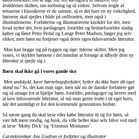
årstidernes skiften, om mobning og så videre. Selvom nogle af
temaerne i klassikerne er de samme, så er det bare en ny virkelighed,
børnene skal spejles i både på ordfronten, men også i
illustrationerne. Forfatterne og illustratorerne knokler for det, men
hvad nytter det, hvis pædagoger, forældre og bedsteforældre stadig
køber og låner Peter Pedal og Lange Peter Madsen, bøger jeg selv
elsker, men børn nu fortjener også deres egen tidssvarende litteratur.
Man kan lægge sig på ryggen og sige: tiderne skifter. Men jeg
synes, vi skylder børnene i det mindste at forsøge at tilbyde dem ny
litteratur at spejle sig i.
Børn skal ikke gå i vores gamle sko
Men undskyld, kære børnebogsforfatter, hytter du ikke bare dit eget
skind nu?
Jo, det kan man sige, men når nu de danske forfattere gør
sig så umage for at hjælpe børn, forældre, pædagoger og lærere med
at lave tidssvarende litteratur, så må man gerne trutte i sit eget horn,
når det samtidigt er for den kommende generations bedste.
Så næste gang du skal læse eller købe litteratur til og for børn, så
vær lidt mere modig, og husk, du ville heller ikke selv blive ved med
at læse ‘Moby Dick’ og ‘Erasmus Montanus’.
Gæstekronikør Ane Gudrun er forfatter og illustrator