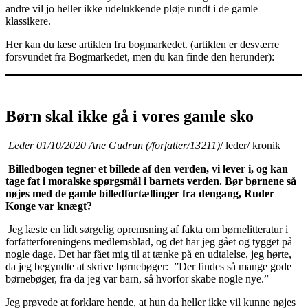
andre vil jo heller ikke udelukkende pløje rundt i de gamle
klassikere.
Her kan du læse artiklen fra bogmarkedet. (artiklen er desværre
forsvundet fra Bogmarkedet, men du kan finde den herunder):
Børn skal ikke gå i vores gamle sko
Leder 01/10/2020 Ane Gudrun (/forfatter/13211)
/ leder/ kronik
Billedbogen tegner et billede af den verden, vi lever i, og kan
tage fat i moralske spørgsmål i barnets verden. Bør børnene så
nøjes med de gamle billedfortællinger fra dengang, Ruder
Konge var knægt?
Jeg læste en lidt sørgelig opremsning af fakta om børnelitteratur i
forfatterforeningens medlemsblad, og det har jeg gået og tygget på
nogle dage. Det har fået mig til at tænke på en udtalelse, jeg hørte,
da jeg begyndte at skrive børnebøger: ”Der findes så mange gode
børnebøger, fra da jeg var barn, så hvorfor skabe nogle nye.”
Jeg prøvede at forklare hende, at hun da heller ikke vil kunne nøjes