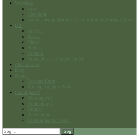
Webshop
kurv
Checkout
Handelsbetingelser hos Ane Gudrun og Forlaget Ravn
Om
om Ane
Presse
Video
Podcast
Kontakt
Anmeldelser af bøger samlet
Illustrationer
Blog
Ravne
Forlaget Ravn
Ravneperspektiv Podcast
Din opgave?
Din opgave?
Anbefalinger
Kunder
Illustrationer
Forsider jeg har lavet
Søg
efter: