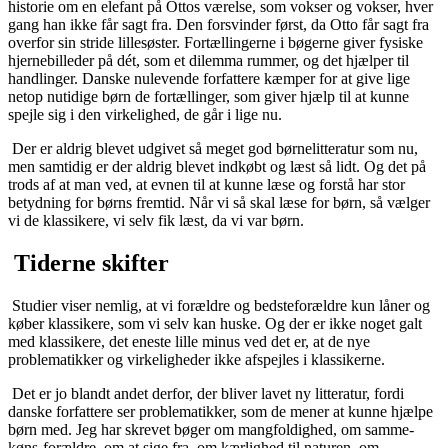
historie om en elefant på Ottos værelse, som vokser og vokser, hver
gang han ikke får sagt fra. Den forsvinder først, da Otto får sagt fra
overfor sin stride lillesøster. Fortællingerne i bøgerne giver fysiske
hjernebilleder på dét, som et dilemma rummer, og det hjælper til
handlinger. Danske nulevende forfattere kæmper for at give lige
netop nutidige børn de fortællinger, som giver hjælp til at kunne
spejle sig i den virkelighed, de går i lige nu.
Der er aldrig blevet udgivet så meget god børnelitteratur som nu,
men samtidig er der aldrig blevet indkøbt og læst så lidt. Og det på
trods af at man ved, at evnen til at kunne læse og forstå har stor
betydning for børns fremtid. Når vi så skal læse for børn, så vælger
vi de klassikere, vi selv fik læst, da vi var børn.
Tiderne skifter
Studier viser nemlig, at vi forældre og bedsteforældre kun låner og
køber klassikere, som vi selv kan huske. Og der er ikke noget galt
med klassikere, det eneste lille minus ved det er, at de nye
problematikker og virkeligheder ikke afspejles i klassikerne.
Det er jo blandt andet derfor, der bliver lavet ny litteratur, fordi
danske forfattere ser problematikker, som de mener at kunne hjælpe
børn med. Jeg har skrevet bøger om mangfoldighed, om samme-
køns-forældre, om at sige fra, om kærlighed til naturen, om