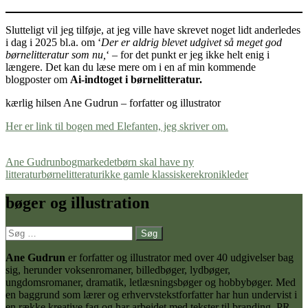
Slutteligt vil jeg tilføje, at jeg ville have skrevet noget lidt anderledes
i dag i 2025 bl.a. om ‘
Der er aldrig blevet udgivet så meget god
børnelitteratur som nu,
‘ – for det punkt er jeg ikke helt enig i
længere. Det kan du læse mere om i en af min kommende
blogposter om
Ai-indtoget i børnelitteratur.
kærlig hilsen Ane Gudrun – forfatter og illustrator
Her er link til bogen med Elefanten, jeg skriver om.
Ane Gudrun
bogmarkedet
børn skal have ny
litteratur
børnelitteratur
ikke gamle klassiskere
kronik
leder
bøger og illustration
Søg
efter:
Ane Gudrun
er forfatter og illustrator med over 40 udgivelser bag
sig, herunder voksenromaner, billedbøger, lydbøger,
ungdomsromaner, dramatik, letlæsningsbøger og hobbybøger. Med
en baggrund som lærer og erhvervstekstforfatter har hun undervist i
en række kreative fag og har arbejdet med tekster til branding, PR