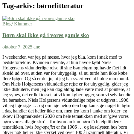
Tag-arkiv: børnelitteratur
Blog/ Klummer
Børn skal ikke gå i vores gamle sko
oktober 7, 2025
ane
I weekenden var jeg på messe, hvor jeg bl.a. kom i snak med to
bedsteforældre. Kvinden nævnte, at hun havde købt Niels
Holgersens vidunderlige rejse til sine børnebørn og havde fået lidt
skæld ud over, at den var for uhyggelig, så nu turde hun ikke købe
flere bøger. Og så er det jo, at jeg har svært ved at holde min mund.
Om Niels Holgersens vidunderlige rejse er for uhyggelig, gider jeg
ikke diskutere, men jeg kan dog aldrig lade være med at pointere, at
jeg synes, det er lidt tosset, at vi kun køber bøger, som vi selv kendte
fra barnsben. Niels Holgersens vidunderlige rejse er udgivet i 1906,
vil jeg lige sige … og om lige netop den bog kan sige noget til børn
i dag handler det heller ikke om, men jeg kom i tanke om leder jeg
skrev i Bogmarkedet i 2020 om hele tematikken med at ’give vores
børn vores aflagte sko’ – for hvordan kan børn få hjælp til deres
tematikken, hvis
bog-spejlet
er fra 1906 … og læselysten hos børn
bliver nok heller ikke styrket ved over 100 år gammelt litteratur. Vi