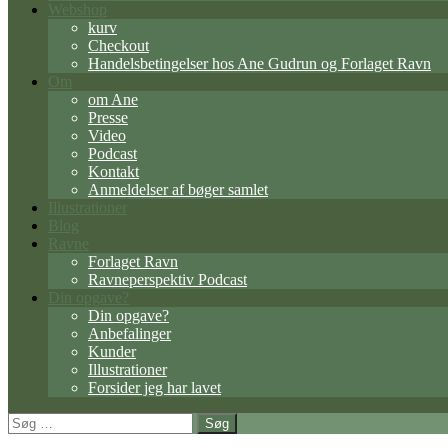
Webshop
kurv
Checkout
Handelsbetingelser hos Ane Gudrun og Forlaget Ravn
Om
om Ane
Presse
Video
Podcast
Kontakt
Anmeldelser af bøger samlet
Illustrationer
Blog
Ravne
Forlaget Ravn
Ravneperspektiv Podcast
Din opgave?
Din opgave?
Anbefalinger
Kunder
Illustrationer
Forsider jeg har lavet
Søg
efter: