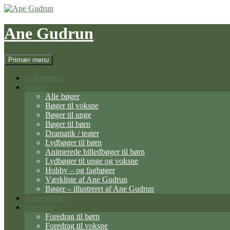
Hop
til
indhold
Ane Gudrun
Søg
Primær menu
Velkommen
Bøger
Alle bøger
Bøger til voksne
Bøger til unge
Bøger til børn
Dramatik / teater
Lydbøger til børn
Animerede billedbøger til børn
Lydbøger til unge og voksne
Hobby – og fagbøger
Værkliste af Ane Gudrun
Bøger – illustreret af Ane Gudrun
Anmeldelser:
Foredrag
Foredrag til børn
Foredrag til voksne