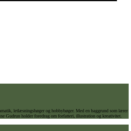
 dramatik, letlæsningsbøger og hobbybøger. Med en baggrund som lærer
 Gudrun holder foredrag om forfatteri, illustration og kreativitet.