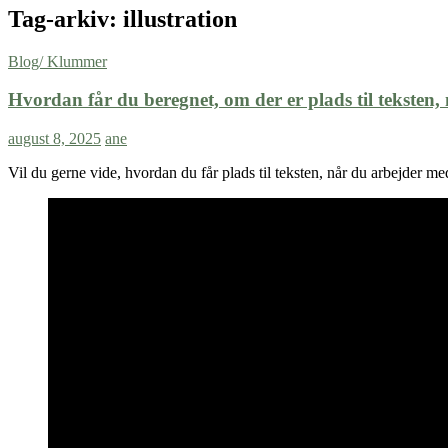
Tag-arkiv: illustration
Blog/ Klummer
Hvordan får du beregnet, om der er plads til teksten, n
august 8, 2025
ane
Vil du gerne vide, hvordan du får plads til teksten, når du arbejder med 