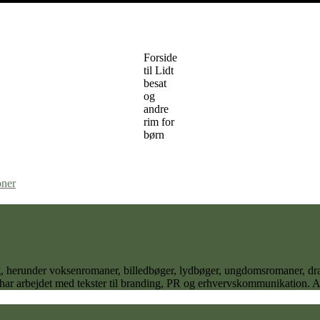
Forside
til Lidt
besat
og
andre
rim for
børn
oner
 sig, herunder voksenromaner, billedbøger, lydbøger, ungdomsromaner,
 har arbejdet med tekster til branding, PR og erhvervskommunikation. Ane