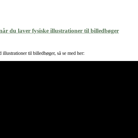
år du laver fysiske illustrationer til billedbøger
illustrationer til billedbøger, så se med her: