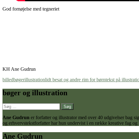
God fornøjelse med tegneriet
KH Ane Gudrun
billedbøger
illustration
lidt besat og andre rim for børn
tekst på illustrati
bøger og illustration
Søg
efter:
Ane Gudrun
er forfatter og illustrator med over 40 udgivelser bag
og erhvervstekstforfatter har hun undervist i en række kreative fag og
Ane Gudrun