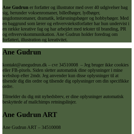
efter:
Ane Gudrun
er forfatter og illustrator med over 40 udgivelser bag
sig, herunder voksenromaner, billedbøger, lydbøger,
ungdomsromaner, dramatik, letlæsningsbøger og hobbybøger. Med
en baggrund som lærer og erhvervstekstforfatter har hun undervist i
en række kreative fag og har arbejdet med tekster til branding, PR
og erhvervskommunikation. Ane Gudrun holder foredrag om
forfatteri, illustration og kreativitet.
Ane Gudrun
kontakt@anegudrun.dk – cvr 34510008 – Jeg bruger ikke cookies
eller FB-pixels. Siden sletter automatisk dine oplysninger i mine
webshop efter 2mdr. Jeg anvender kun disse oplysninger til at
tilsende dig din ordre og tilsende dig oplysninger om din specifikke
ordre.
Tilmelder du dig mit nyhedsbrev, er dine oplysninger automatisk
beskyttede af mailchimps retningslinjer.
Ane Gudrun ART
Ane Gudrun ART – 34510008