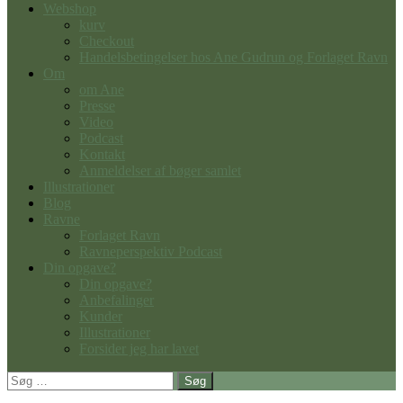
Webshop
kurv
Checkout
Handelsbetingelser hos Ane Gudrun og Forlaget Ravn
Om
om Ane
Presse
Video
Podcast
Kontakt
Anmeldelser af bøger samlet
Illustrationer
Blog
Ravne
Forlaget Ravn
Ravneperspektiv Podcast
Din opgave?
Din opgave?
Anbefalinger
Kunder
Illustrationer
Forsider jeg har lavet
Søg
efter: