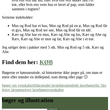
hvis ens ven har lus, eller hvis ens ven sidder fast i et
træ, eller hvis ens vens hus er lavet af pap, som falder
sammen i regnen?
Serierne indeholder:
Mus og Rod har et hus, Mus og Rod på en ø, Mus og Rod får
et gys, Mus og Rod ser sne, Mus og Rod får en idé.
Kær og Abe har en mus, Kær og Abe og lus, Kær og Abe og
Ræv, Kær og Abe er mor og far, Kær og Abe i et træ.
Jeg sælger dem i pakker med 5 stk. Mus og Rod og 5 stk. Kær og
Abe.
Find dem her:
KØB
Bøgerne er kønsneutrale, så historierne ikke peger på, om man er
mere eller mindre en drillepind, som dreng eller pige 🙂
bøger om venskaber
frilæsing
let læs
letlæsning
lette læsebøger
lix 5
lix
6
sjov læsning
sjove læsebøger
venskaber
bøger og illustration