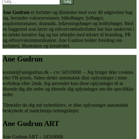
Søg
efter:
Ane Gudrun
er forfatter og illustrator med over 40 udgivelser bag
sig, herunder voksenromaner, billedbøger, lydbøger,
ungdomsromaner, dramatik, letlæsningsbøger og hobbybøger. Med
en baggrund som lærer og erhvervstekstforfatter har hun undervist i
en række kreative fag og har arbejdet med tekster til branding, PR
og erhvervskommunikation. Ane Gudrun holder foredrag om
forfatteri, illustration og kreativitet.
Ane Gudrun
kontakt@anegudrun.dk – cvr 34510008 – Jeg bruger ikke cookies
eller FB-pixels. Siden sletter automatisk dine oplysninger i mine
webshop efter 2mdr. Jeg anvender kun disse oplysninger til at
tilsende dig din ordre og tilsende dig oplysninger om din specifikke
ordre.
Tilmelder du dig mit nyhedsbrev, er dine oplysninger automatisk
beskyttede af mailchimps retningslinjer.
Ane Gudrun ART
Ane Gudrun ART – 34510008