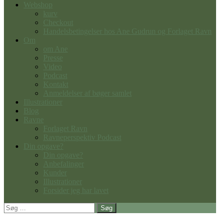
Webshop
kurv
Checkout
Handelsbetingelser hos Ane Gudrun og Forlaget Ravn
Om
om Ane
Presse
Video
Podcast
Kontakt
Anmeldelser af bøger samlet
Illustrationer
Blog
Ravne
Forlaget Ravn
Ravneperspektiv Podcast
Din opgave?
Din opgave?
Anbefalinger
Kunder
Illustrationer
Forsider jeg har lavet
Søg
efter: