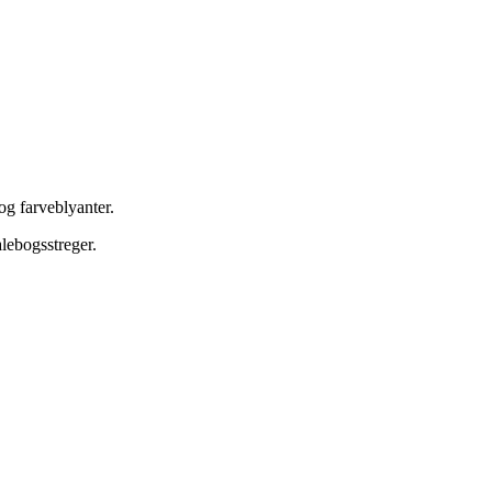
og farveblyanter.
alebogsstreger.