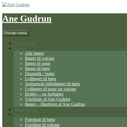
Hop
til
indhold
Ane Gudrun
Søg
Primær menu
Velkommen
Bøger
Alle bøger
Bøger til voksne
Bøger til unge
Bøger til børn
Dramatik / teater
Lydbøger til børn
Animerede billedbøger til børn
Lydbøger til unge og voksne
Hobby – og fagbøger
Værkliste af Ane Gudrun
Bøger – illustreret af Ane Gudrun
Anmeldelser:
Foredrag
Foredrag til børn
Foredrag til voksne