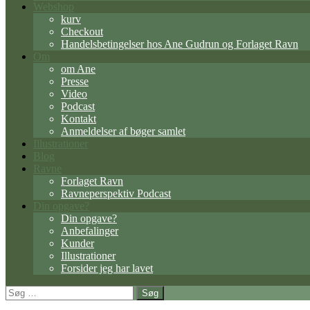
Webshop
kurv
Checkout
Handelsbetingelser hos Ane Gudrun og Forlaget Ravn
Om
om Ane
Presse
Video
Podcast
Kontakt
Anmeldelser af bøger samlet
Illustrationer
Blog
Ravne
Forlaget Ravn
Ravneperspektiv Podcast
Din opgave?
Din opgave?
Anbefalinger
Kunder
Illustrationer
Forsider jeg har lavet
Søg
efter: