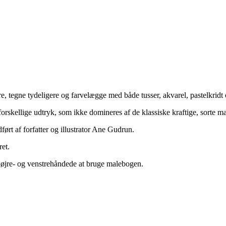
e, tegne tydeligere og farvelægge med både tusser, akvarel, pastelkridt 
forskellige udtryk, som ikke domineres af de klassiske kraftige, sorte m
dført af forfatter og illustrator Ane Gudrun.
ret.
 højre- og venstrehåndede at bruge malebogen.