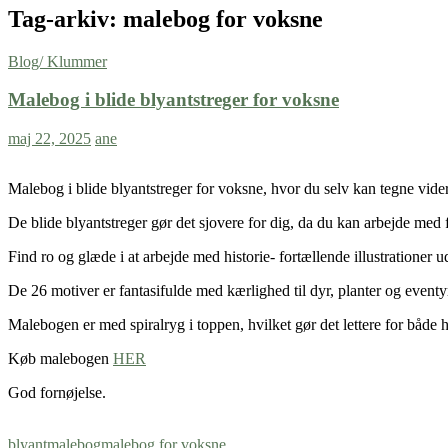
Tag-arkiv: malebog for voksne
Blog/ Klummer
Malebog i blide blyantstreger for voksne
maj 22, 2025
ane
Malebog i blide blyantstreger for voksne, hvor du selv kan tegne vider
De blide blyantstreger gør det sjovere for dig, da du kan arbejde med 
Find ro og glæde i at arbejde med historie- fortællende illustrationer u
De 26 motiver er fantasifulde med kærlighed til dyr, planter og eventy
Malebogen er med spiralryg i toppen, hvilket gør det lettere for både
Køb malebogen
HER
God fornøjelse.
blyant
malebog
malebog for voksne