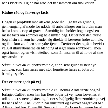
hans ideer liv. Og de har arbejdet tæt sammen om tilblivelsen.
Rådne råd og farverige facts
Bogen er propfyldt med alskens gode råd, lige fra en grundig
gennemgang af mode for udøde, til anbefalinger om hvordan man
bedst kommer op af graven. Samtidig indeholder bogen også en
masse facts om zombier og hele myten bag. Det er nok den første
bog af sin art, som henvender sig direkte til læserens indre zombie,
og ikke kun zombien som ydre fjende. Derfor er det også et bevidst
valg at illustrationerne en blanding af ægte klam zombie-stil, men
også humor og en vis nuttethed, som får læseren til at holde af sine
nye artsfæller.
Sådan bliver du en tjekket zombie
, er en skør guide til helt nye
zombier, som kan læses med stor fornøjelse læses af børn og
barnlige sjæle.
Der er mere godt på vej
Sådan bliver du en tjekket zombie
er Thomas Arnts første bog på
forlaget Calibat, men han har flere bøger på vej, som forventes at
udkommet senere på året, og der er selvfølgelig flere zombier på vej
fra hans hånd. Ane Gudrun har illustreret og skrevet bøger ved bl.a.
Alinea, Turbine, Dreamlitt, Snepryd m.f. De brænder begge for at