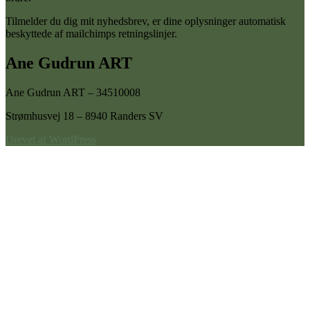
Tilmelder du dig mit nyhedsbrev, er dine oplysninger automatisk
beskyttede af mailchimps retningslinjer.
Ane Gudrun ART
Ane Gudrun ART – 34510008
Strømhusvej 18 – 8940 Randers SV
Drevet af WordPress