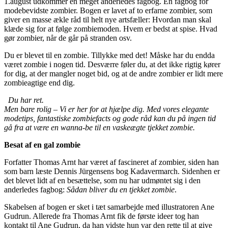
1.august udkommer en meget anderledes fagbog. En fagbog for
modebevidste zombier. Bogen er lavet af to erfarne zombier, som
giver en masse ækle råd til helt nye artsfæller: Hvordan man skal
klæde sig for at følge zombiemoden. Hvem er bedst at spise. Hvad
gør zombier, når de går på stranden osv.
Du er blevet til en zombie. Tillykke med det! Måske har du endda
været zombie i nogen tid. Desværre føler du, at det ikke rigtig kører
for dig, at der mangler noget bid, og at de andre zombier er lidt mere
zombieagtige end dig.
Du har ret.
Men bare rolig – Vi er her for at hjælpe dig. Med vores elegante
modetips, fantastiske zombiefacts og gode råd kan du på ingen tid
gå fra at være en wanna-be til en vaskeægte tjekket zombie.
Besat af en gal zombie
Forfatter Thomas Arnt har været af fascineret af zombier, siden han
som barn læste Dennis Jürgensens bog Kadavermarch. Sidenhen er
det blevet lidt af en besættelse, som nu har udmøntet sig i den
anderledes fagbog:
Sådan bliver du en tjekket zombie
.
Skabelsen af bogen er sket i tæt samarbejde med illustratoren Ane
Gudrun. Allerede fra Thomas Arnt fik de første ideer tog han
kontakt til Ane Gudrun, da han vidste hun var den rette til at give