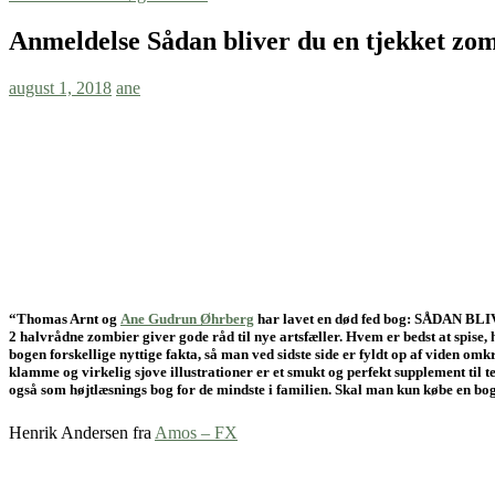
Anmeldelse Sådan bliver du en tjekket zo
august 1, 2018
ane
“Thomas Arnt og
Ane Gudrun Øhrberg
har lavet en død fed bog: SÅDAN
2 halvrådne zombier giver gode råd til nye artsfæller. Hvem er bedst at spise
bogen forskellige nyttige fakta, så man ved sidste side er fyldt op af viden 
klamme og virkelig sjove illustrationer er et smukt og perfekt supplement 
også som højtlæsnings bog for de mindste i familien. Skal man kun købe
Henrik Andersen fra
Amos – FX