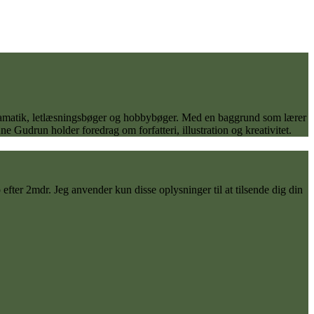
 dramatik, letlæsningsbøger og hobbybøger. Med en baggrund som lærer
 Gudrun holder foredrag om forfatteri, illustration og kreativitet.
ter 2mdr. Jeg anvender kun disse oplysninger til at tilsende dig din