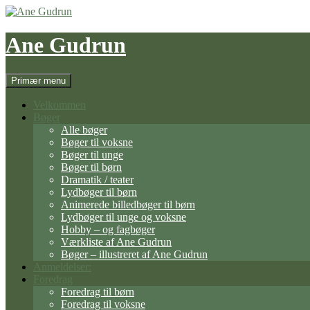
Hop
til
indhold
Ane Gudrun
Søg
Primær menu
Velkommen
Bøger
Alle bøger
Bøger til voksne
Bøger til unge
Bøger til børn
Dramatik / teater
Lydbøger til børn
Animerede billedbøger til børn
Lydbøger til unge og voksne
Hobby – og fagbøger
Værkliste af Ane Gudrun
Bøger – illustreret af Ane Gudrun
Anmeldelser:
Foredrag
Foredrag til børn
Foredrag til voksne