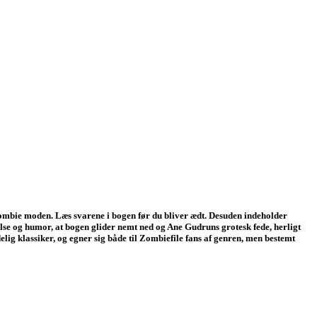
 zombie moden. Læs svarene i bogen før du bliver ædt. Desuden indeholder
lse og humor, at bogen glider nemt ned og Ane Gudruns grotesk fede, herligt
klassiker, og egner sig både til Zombiefile fans af genren, men bestemt