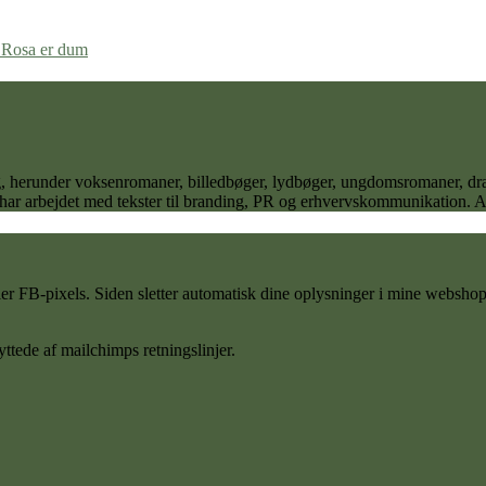
Rosa er dum
 sig, herunder voksenromaner, billedbøger, lydbøger, ungdomsromaner,
 har arbejdet med tekster til branding, PR og erhvervskommunikation. Ane
FB-pixels. Siden sletter automatisk dine oplysninger i mine webshop ef
ttede af mailchimps retningslinjer.