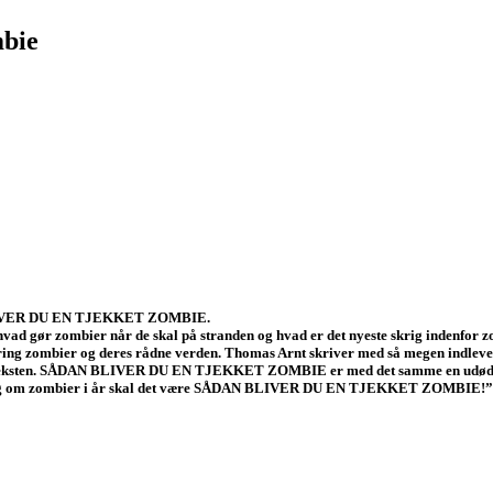
mbie
 BLIVER DU EN TJEKKET ZOMBIE.
, hvad gør zombier når de skal på stranden og hvad er det nyeste skrig indenfor
omkring zombier og deres rådne verden. Thomas Arnt skriver med så megen indleve
til teksten. SÅDAN BLIVER DU EN TJEKKET ZOMBIE er med det samme en udødelig 
 en bog om zombier i år skal det være SÅDAN BLIVER DU EN TJEKKET ZOMBIE!”