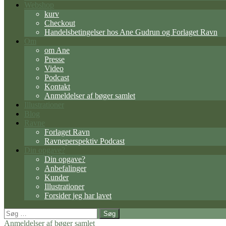
Webshop
kurv
Checkout
Handelsbetingelser hos Ane Gudrun og Forlaget Ravn
Om
om Ane
Presse
Video
Podcast
Kontakt
Anmeldelser af bøger samlet
Illustrationer
Blog
Ravne
Forlaget Ravn
Ravneperspektiv Podcast
Din opgave?
Din opgave?
Anbefalinger
Kunder
Illustrationer
Forsider jeg har lavet
Søg
efter:
Anmeldelser af bøger samlet