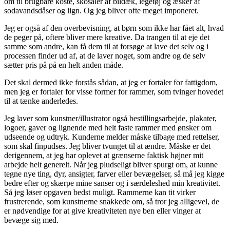
om til brugbare koste, skosåler af bildæk, legetøj og æsker af
sodavandsdåser og lign. Og jeg bliver ofte meget imponeret.
Jeg er også af den overbevisning, at børn som ikke har fået alt, hvad
de peger på, oftere bliver mere kreative. Da trangen til at eje det
samme som andre, kan få dem til at forsøge at lave det selv og i
processen finder ud af, at de laver noget, som andre og de selv
sætter pris på på en helt anden måde.
Det skal dermed ikke forstås sådan, at jeg er fortaler for fattigdom,
men jeg er fortaler for visse former for rammer, som tvinger hovedet
til at tænke anderledes.
Jeg laver som kunstner/illustrator også bestillingsarbejde, plakater,
logoer, gaver og lignende med helt faste rammer med ønsker om
udseende og udtryk. Kunderne melder måske tilbage med rettelser,
som skal finpudses. Jeg bliver tvunget til at ændre. Måske er det
derigennem, at jeg har oplevet at grænserne faktisk højner mit
arbejde helt generelt. Når jeg pludseligt bliver spurgt om, at kunne
tegne nye ting, dyr, ansigter, farver eller bevægelser, så må jeg kigge
bedre efter og skærpe mine sanser og i særdeleshed min kreativitet.
Så jeg løser opgaven bedst muligt. Rammerne kan tit virker
frustrerende, som kunstnerne snakkede om, så tror jeg alligevel, de
er nødvendige for at give kreativiteten nye ben eller vinger at
bevæge sig med.