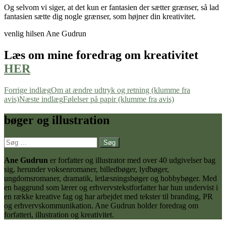
Og selvom vi siger, at det kun er fantasien der sætter grænser, så lad
fantasien sætte dig nogle grænser, som højner din kreativitet.
venlig hilsen Ane Gudrun
Læs om mine foredrag om kreativitet
HER
Indlægsnavigation
Forrige indlæg
Om at ændre udtryk og retning (klumme fra
avis)
Næste indlæg
Følelser på papir (klumme fra avis)
bøger og illustration
Søg
efter:
Ane Gudrun
er forfatter og illustrator med over 40 udgivelser bag
sig, herunder voksenromaner, billedbøger, lydbøger,
ungdomsromaner, dramatik, letlæsningsbøger og hobbybøger. Med
en baggrund som lærer og erhvervstekstforfatter har hun undervist i
en række kreative fag og har arbejdet med tekster til branding, PR
og erhvervskommunikation. Ane Gudrun holder foredrag om
forfatteri, illustration og kreativitet.