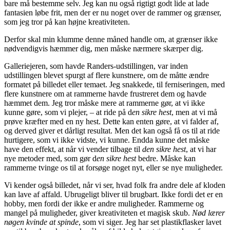
bare må bestemme selv. Jeg kan nu også rigtigt godt lide at lade
fantasien løbe frit, men der er nu noget over de rammer og grænser,
som jeg tror på kan højne kreativiteten.
Derfor skal min klumme denne måned handle om, at grænser ikke
nødvendigvis hæmmer dig, men måske nærmere skærper dig.
Galleriejeren, som havde Randers-udstillingen, var inden
udstillingen blevet spurgt af flere kunstnere, om de måtte ændre
formatet på billedet eller temaet. Jeg snakkede, til ferniseringen, med
flere kunstnere om at rammerne havde frustreret dem og havde
hæmmet dem. Jeg tror måske mere at rammerne gør, at vi ikke
kunne gøre, som vi plejer, – at ride på d
en sikre hest
, men at vi må
prøve kræfter med en ny hest. Dette kan enten gøre, at vi falder af,
og derved giver et dårligt resultat. Men det kan også få os til at ride
hurtigere, som vi ikke vidste, vi kunne. Endda kunne det måske
have den effekt, at når vi vender tilbage til
den sikre hest
, at vi har
nye metoder med, som gør d
en sikre hest
bedre. Måske kan
rammerne tvinge os til at forsøge noget nyt, eller se nye muligheder.
Vi kender også billedet, når vi ser, hvad folk fra andre dele af kloden
kan lave af affald. Ubrugeligt bliver til brugbart. Ikke fordi det er en
hobby, men fordi der ikke er andre muligheder. Rammerne og
mangel på muligheder, giver kreativiteten et magisk skub.
Nød lærer
nøgen kvinde at spinde
, som vi siger. Jeg har set plastikflasker lavet