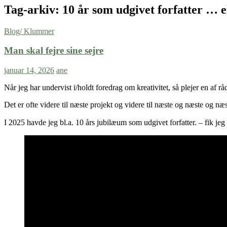
Tag-arkiv: 10 år som udgivet forfatter … el
Blog/ Klummer
Man skal fejre sine sejre
januar 14, 2026
ane
Når jeg har undervist i/holdt foredrag om kreativitet, så plejer en af råd
Det er ofte videre til næste projekt og videre til næste og næste og n
I 2025 havde jeg bl.a. 10 års jubilæum som udgivet forfatter. – fik jeg 