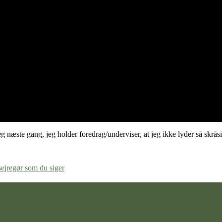
 næste gang, jeg holder foredrag/underviser, at jeg ikke lyder så skråsi
sejre
gør som du siger