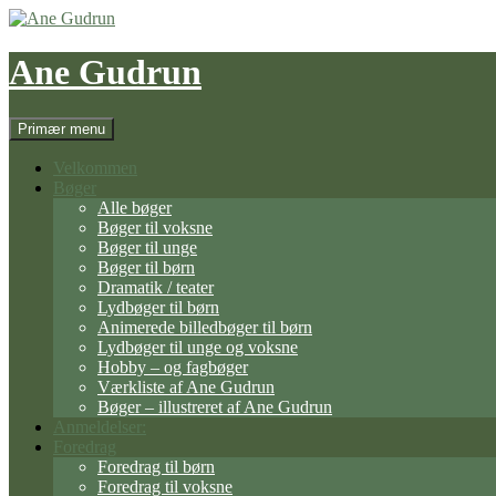
Hop
til
indhold
Ane Gudrun
Søg
Primær menu
Velkommen
Bøger
Alle bøger
Bøger til voksne
Bøger til unge
Bøger til børn
Dramatik / teater
Lydbøger til børn
Animerede billedbøger til børn
Lydbøger til unge og voksne
Hobby – og fagbøger
Værkliste af Ane Gudrun
Bøger – illustreret af Ane Gudrun
Anmeldelser:
Foredrag
Foredrag til børn
Foredrag til voksne