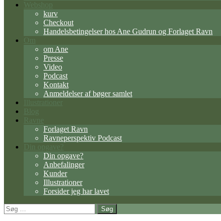
Webshop
kurv
Checkout
Handelsbetingelser hos Ane Gudrun og Forlaget Ravn
Om
om Ane
Presse
Video
Podcast
Kontakt
Anmeldelser af bøger samlet
Illustrationer
Blog
Ravne
Forlaget Ravn
Ravneperspektiv Podcast
Din opgave?
Din opgave?
Anbefalinger
Kunder
Illustrationer
Forsider jeg har lavet
Søg
efter: