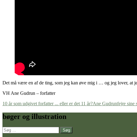
Det må være en af de ting, som jeg kan øve mig i … og jeg lover, at jeg
VH Ane Gudrun – forfatter
10 år som udgivet forfatter ... eller er det 11 år?
Ane Gudrun
fejre sine 
bøger og illustration
Søg
efter: