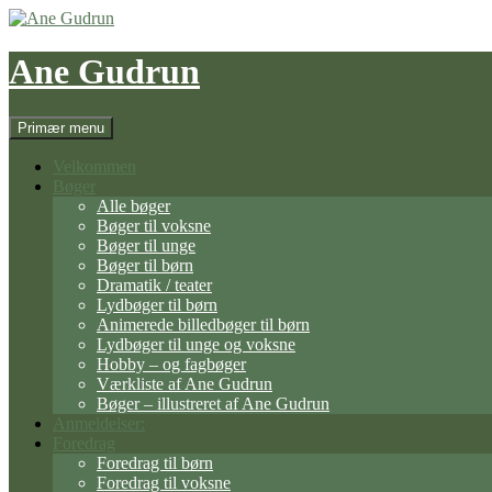
Hop
til
indhold
Ane Gudrun
Søg
Primær menu
Velkommen
Bøger
Alle bøger
Bøger til voksne
Bøger til unge
Bøger til børn
Dramatik / teater
Lydbøger til børn
Animerede billedbøger til børn
Lydbøger til unge og voksne
Hobby – og fagbøger
Værkliste af Ane Gudrun
Bøger – illustreret af Ane Gudrun
Anmeldelser:
Foredrag
Foredrag til børn
Foredrag til voksne