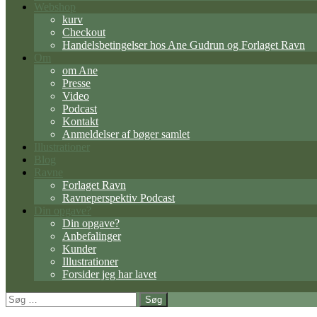
Webshop
kurv
Checkout
Handelsbetingelser hos Ane Gudrun og Forlaget Ravn
Om
om Ane
Presse
Video
Podcast
Kontakt
Anmeldelser af bøger samlet
Illustrationer
Blog
Ravne
Forlaget Ravn
Ravneperspektiv Podcast
Din opgave?
Din opgave?
Anbefalinger
Kunder
Illustrationer
Forsider jeg har lavet
Søg
efter: