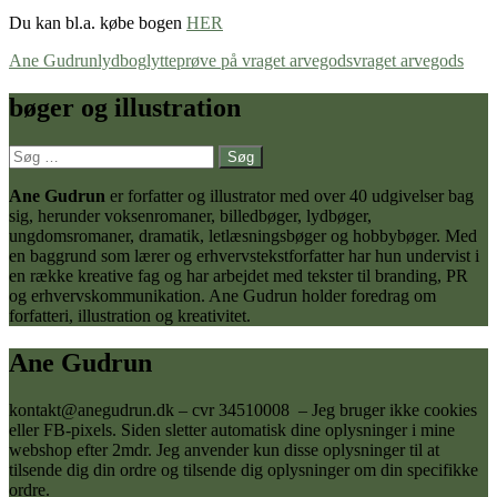
Du kan bl.a. købe bogen
HER
Ane Gudrun
lydbog
lytteprøve på vraget arvegods
vraget arvegods
bøger og illustration
Søg
efter:
Ane Gudrun
er forfatter og illustrator med over 40 udgivelser bag
sig, herunder voksenromaner, billedbøger, lydbøger,
ungdomsromaner, dramatik, letlæsningsbøger og hobbybøger. Med
en baggrund som lærer og erhvervstekstforfatter har hun undervist i
en række kreative fag og har arbejdet med tekster til branding, PR
og erhvervskommunikation. Ane Gudrun holder foredrag om
forfatteri, illustration og kreativitet.
Ane Gudrun
kontakt@anegudrun.dk – cvr 34510008 – Jeg bruger ikke cookies
eller FB-pixels. Siden sletter automatisk dine oplysninger i mine
webshop efter 2mdr. Jeg anvender kun disse oplysninger til at
tilsende dig din ordre og tilsende dig oplysninger om din specifikke
ordre.