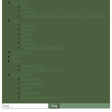
Webshop
kurv
Checkout
Handelsbetingelser hos Ane Gudrun og Forlaget Ravn
Om
om Ane
Presse
Video
Podcast
Kontakt
Anmeldelser af bøger samlet
Illustrationer
Blog
Ravne
Forlaget Ravn
Ravneperspektiv Podcast
Din opgave?
Din opgave?
Anbefalinger
Kunder
Illustrationer
Forsider jeg har lavet
Søg
efter: