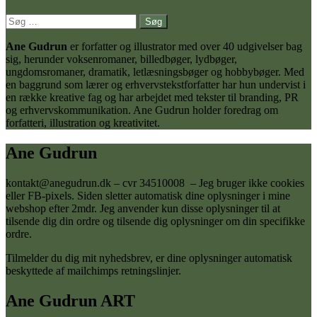
Søg
efter:
Ane Gudrun
er forfatter og illustrator med over 40 udgivelser bag
sig, herunder voksenromaner, billedbøger, lydbøger,
ungdomsromaner, dramatik, letlæsningsbøger og hobbybøger. Med
en baggrund som lærer og erhvervstekstforfatter har hun undervist i
en række kreative fag og har arbejdet med tekster til branding, PR
og erhvervskommunikation. Ane Gudrun holder foredrag om
forfatteri, illustration og kreativitet.
Ane Gudrun
kontakt@anegudrun.dk – cvr 34510008 – Jeg bruger ikke cookies
eller FB-pixels. Siden sletter automatisk dine oplysninger i mine
webshop efter 2mdr. Jeg anvender kun disse oplysninger til at
tilsende dig din ordre og tilsende dig oplysninger om din specifikke
ordre.
Tilmelder du dig mit nyhedsbrev, er dine oplysninger automatisk
beskyttede af mailchimps retningslinjer.
Ane Gudrun ART