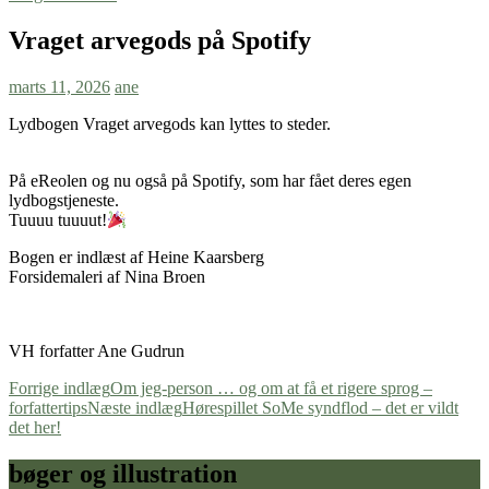
Vraget arvegods på Spotify
marts 11, 2026
ane
Lydbogen Vraget arvegods kan lyttes to steder.
På eReolen og nu også på Spotify, som har fået deres egen
lydbogstjeneste.
Tuuuu tuuuut!
Bogen er indlæst af Heine Kaarsberg
Forsidemaleri af Nina Broen
VH forfatter Ane Gudrun
Indlægsnavigation
Forrige indlæg
Om jeg-person … og om at få et rigere sprog –
forfattertips
Næste indlæg
Hørespillet SoMe syndflod – det er vildt
det her!
bøger og illustration