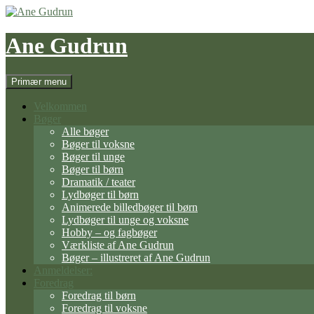
Hop
til
indhold
Ane Gudrun
Søg
Primær menu
Velkommen
Bøger
Alle bøger
Bøger til voksne
Bøger til unge
Bøger til børn
Dramatik / teater
Lydbøger til børn
Animerede billedbøger til børn
Lydbøger til unge og voksne
Hobby – og fagbøger
Værkliste af Ane Gudrun
Bøger – illustreret af Ane Gudrun
Anmeldelser:
Foredrag
Foredrag til børn
Foredrag til voksne