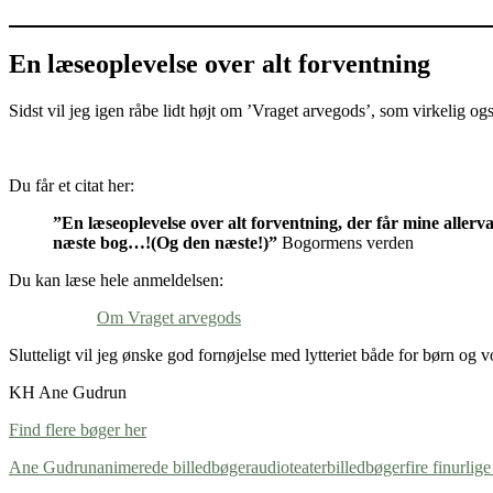
En læseoplevelse over alt forventning
Sidst vil jeg igen råbe lidt højt om ’Vraget arvegods’, som virkelig o
Du får et citat her:
”En læseoplevelse over alt forventning, der får mine alle
næste bog…!(Og den næste!)”
Bogormens verden
Du kan læse hele anmeldelsen:
Om Vraget arvegods
Slutteligt vil jeg ønske god fornøjelse med lytteriet både for børn og 
KH Ane Gudrun
Find flere bøger her
Ane Gudrun
animerede billedbøger
audioteater
billedbøger
fire finurlig