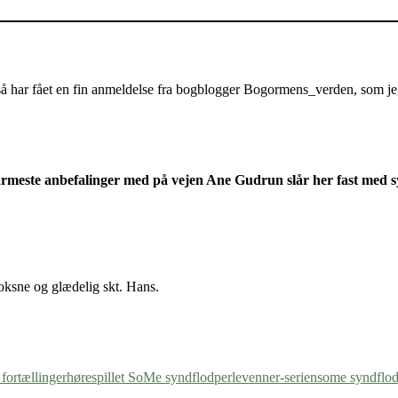
gså har fået en fin anmeldelse fra bogblogger Bogormens_verden, som jeg h
rvarmeste anbefalinger med på vejen Ane Gudrun slår her fast med
voksne og glædelig skt. Hans.
e fortællinger
hørespillet SoMe syndflod
perlevenner-serien
some syndflo