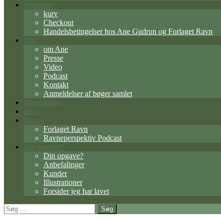
Webshop
kurv
Checkout
Handelsbetingelser hos Ane Gudrun og Forlaget Ravn
Om
om Ane
Presse
Video
Podcast
Kontakt
Anmeldelser af bøger samlet
Illustrationer
Blog
Ravne
Forlaget Ravn
Ravneperspektiv Podcast
Din opgave?
Din opgave?
Anbefalinger
Kunder
Illustrationer
Forsider jeg har lavet
Søg
efter: