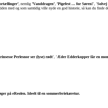
ortællinger’
, nemlig
’Vanddragen’
,
’Pigefest … for Søren!
’, ’
Solvej
 tiden med og som samtidig ville nyde en god historie, så kan du finde 
rinsesse Perlesnor ser (lyse) rødt
’, ’
Æder Edderkopper får en mon
øger på eReolen. Ideelt til en sommerferiekøretur.