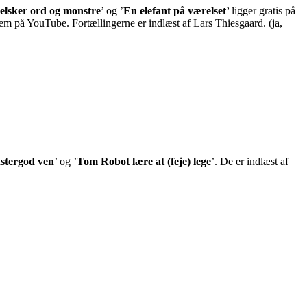
 elsker ord og monstre
’ og ’
En elefant på værelset’
ligger gratis på
dem på YouTube. Fortællingerne er indlæst af Lars Thiesgaard. (ja,
stergod ven
’ og ’
Tom Robot lære at (feje) lege
’. De er indlæst af