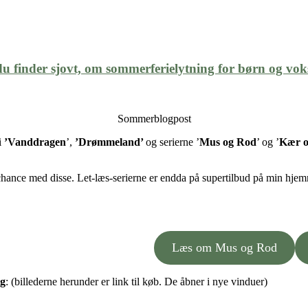
 du finder sjovt, om sommerferielytning for børn og vok
Sommerblogpost
i
’Vanddragen
’,
’Drømmeland’
og serierne ’
Mus og Rod
’ og ’
Kær o
 chance med disse. Let-læs-serierne er endda på supertilbud på min hj
Læs om Mus og Rod
ig
: (billederne herunder er link til køb. De åbner i nye vinduer)