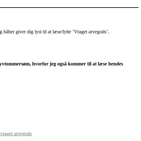
åber giver dig lyst til at læse/lytte ’Vraget arvegods’.
 syvtommersøm, hvorfor jeg også kommer til at læse hendes
d
vraget arvegods