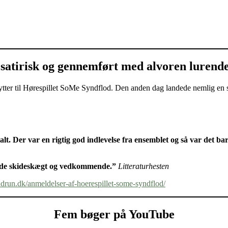
, satirisk og gennemført med alvoren lurend
g lytter til Hørespillet SoMe Syndflod. Den anden dag landede nemlig en 
nialt. Der var en rigtig god indlevelse fra ensemblet og så var det b
både skideskægt og vedkommende.”
Litteraturhesten
udrun.dk/anmeldelser-af-hoerespillet-some-syndflod/
Fem bøger på YouTube