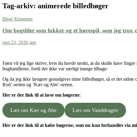
Tag-arkiv: animerede billedbøger
Blog/ Klummer
Om bogtitler som lukker og et hørespil, som jeg tror,
juni 23, 2026
ane
Først vil jeg lige skrive, hvis du havde tænkt, at du skulle have fingre 
boghandlerne, fordi der ikke var særligt mange tilbage.
Og da jeg ikke længere genudgiver mine billedbøger, så er det sidste
Rod’-serien og ’Kær og Abe’-serien.
Her er der link til at læse om bøgerne
:
Læs om Kær og Abe
Læs om Vanddragen
Her er der link til at købe bøgerne, som nu kun forhandles via m