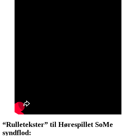
“Rulletekster” til Hørespillet SoMe
syndflod: