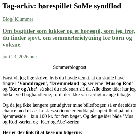
Tag-arkiv: hørespillet SoMe syndflod
Blog/ Klummer
Om bogtitler som lukker og et hørespil, som jeg tror,
du finder sjovt, om sommerferielytning for børn og
voksne.
juni 23, 2026
ane
Sommerblogpost
Først vil jeg lige skrive, hvis du havde tænkt, at du skulle have
fingre i
’Vanddragen
’,
’Drømmeland’
og serierne ’
Mus og Rod
’
og ’
Kær og Abe’,
så skal du nok snart slå til. Alle disse titler har jeg
lukket ved boghandlerne, fordi der ikke var særligt mange tilbage.
Og da jeg ikke længere genudgiver mine billedbøger, så er det sidste
chance med disse. Let-læs-serierne er endda på supertilbud på min
hjemmeside – kun 100 kr. for fem bøger. Og det gælder både ’Mus
og Rod’-serien og ’Kær og Abe’-serien.
Her er der link til at læse om bøgerne
: