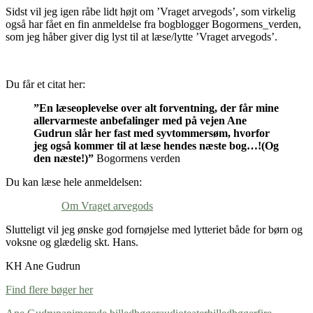
Sidst vil jeg igen råbe lidt højt om ’Vraget arvegods’, som virkelig
også har fået en fin anmeldelse fra bogblogger Bogormens_verden,
som jeg håber giver dig lyst til at læse/lytte ’Vraget arvegods’.
Du får et citat her:
”En læseoplevelse over alt forventning, der får mine
allervarmeste anbefalinger med på vejen Ane
Gudrun slår her fast med syvtommersøm, hvorfor
jeg også kommer til at læse hendes næste bog…!(Og
den næste!)”
Bogormens verden
Du kan læse hele anmeldelsen:
Om Vraget arvegods
Slutteligt vil jeg ønske god fornøjelse med lytteriet både for børn og
voksne og glædelig skt. Hans.
KH Ane Gudrun
Find flere bøger her