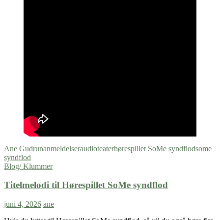
Ane Gudrun
anmeldelser
audioteater
hørespillet SoMe syndflod
some
syndflod
Blog/ Klummer
Titelmelodi til Hørespillet SoMe syndflod
juni 4, 2026
ane