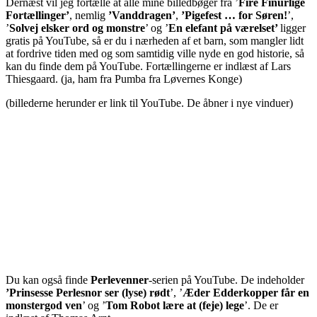
Dernæst vil jeg fortælle at alle mine billedbøger fra ’
Fire Finurlige
Fortællinger’
, nemlig
’Vanddragen’
,
’Pigefest … for Søren!
’,
’
Solvej elsker ord og monstre
’ og ’
En elefant på værelset’
ligger
gratis på YouTube, så er du i nærheden af et barn, som mangler lidt
at fordrive tiden med og som samtidig ville nyde en god historie, så
kan du finde dem på YouTube. Fortællingerne er indlæst af Lars
Thiesgaard. (ja, ham fra Pumba fra Løvernes Konge)
(billederne herunder er link til YouTube. De åbner i nye vinduer)
Du kan også finde
Perlevenner
-serien på YouTube. De indeholder
’Prinsesse Perlesnor ser (lyse) rødt
’, ’
Æder Edderkopper får en
monstergod ven
’ og ’
Tom Robot lære at (feje) lege
’. De er