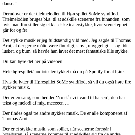
danse.”
Derudover er der titelmelodien til Hørespillet SoMe syndflod.
Titelmelodien bruges bl.a. til at adskille scenerne fra hinanden, som
hvis man forestiller sig et klassiske teaterstykke, hvor scenetæppet
går for og fra.
Det stykke musik er jeg fuldstændig vild med. Jeg sagde til Thomas
Arnt, at der gerne måtte være finurligt, sjovt, uhyggeligt … og lidt
lusket, og bum, så havde han lavet det mest fantastiske lille stykke.
Du kan høre det her på videoen.
Hele hørespillet/ audioteaterstykket må du på Spotify for at høre.
Hvis du lytter til Hørespillet SoMe syndflod, så vil du også høre fire
stykker musik.
Der er en sang, som hedder ‘Nu står vi i vand til halsen’, den har
tekst og melodi af mig, meeeeen …
Der findes også tre andre stykker musik. De er alle komponeret af
Thomas Arnt.
Der er et stykke musik, som spiller, når scenerne foregår i
hotelbaren, så scenerne kommer til at adskilles sig fra de andre