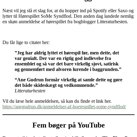
Næst vil jeg slå et slag for, at du hopper ind på Spotify eller Saxo og
lytter til Hørespillet SoMe Syndflod. Den anden dag landede nemlig
en skøn anmeldelse af hørespillet fra bogblogger Litteraturhesten.
Du får lige to citater her:
”Jeg har aldrig lyttet et hørespil før, men dette, det
var genialt. Der var en rigtig god indlevelse fra
ensemblet og så var det bare virkelig sjovt, satirisk
og gennemført med alvoren lurende i baggrunden.”
“Ane Gudrun formår virkelig at samle dette og gøre
det både skideskægt og vedkommende.”
Litteraturhesten
Vil du læse hele anmeldelsen, så kan du finde et link her.
https://anegudrun.dk/anmeldelser-af-hoerespillet-some-syndflod/
Fem bøger på YouTube