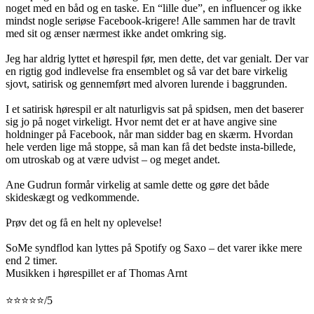
noget med en båd og en taske. En “lille due”, en influencer og ikke
mindst nogle seriøse Facebook-krigere! Alle sammen har de travlt
med sit og ænser nærmest ikke andet omkring sig.
Jeg har aldrig lyttet et hørespil før, men dette, det var genialt. Der var
en rigtig god indlevelse fra ensemblet og så var det bare virkelig
sjovt, satirisk og gennemført med alvoren lurende i baggrunden.
I et satirisk hørespil er alt naturligvis sat på spidsen, men det baserer
sig jo på noget virkeligt. Hvor nemt det er at have angive sine
holdninger på Facebook, når man sidder bag en skærm. Hvordan
hele verden lige må stoppe, så man kan få det bedste insta-billede,
om utroskab og at være udvist – og meget andet.
Ane Gudrun formår virkelig at samle dette og gøre det både
skideskægt og vedkommende.
Prøv det og få en helt ny oplevelse!
SoMe syndflod kan lyttes på Spotify og Saxo – det varer ikke mere
end 2 timer.
Musikken i hørespillet er af Thomas Arnt
⭐️⭐️⭐️⭐️⭐️/5