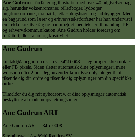
Ane Gudrun
er forfatter og illustrator med over 40 udgivelser bag
sig, herunder voksenromaner, billedbøger, lydbøger,
ungdomsromaner, dramatik, letlæsningsbøger og hobbybøger. Med
en baggrund som lærer og erhvervstekstforfatter har hun undervist i
en række kreative fag og har arbejdet med tekster til branding, PR
og erhvervskommunikation. Ane Gudrun holder foredrag om
forfatteri, illustration og kreativitet.
Ane Gudrun
kontakt@anegudrun.dk – cvr 34510008 – Jeg bruger ikke cookies
eller FB-pixels. Siden sletter automatisk dine oplysninger i mine
webshop efter 2mdr. Jeg anvender kun disse oplysninger til at
tilsende dig din ordre og tilsende dig oplysninger om din specifikke
ordre.
Tilmelder du dig mit nyhedsbrev, er dine oplysninger automatisk
beskyttede af mailchimps retningslinjer.
Ane Gudrun ART
Ane Gudrun ART – 34510008
Strømhusvej 18 – 8940 Randers SV