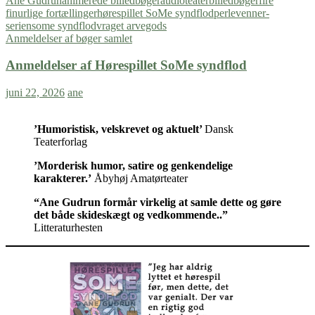
Ane Gudrun
animerede billedbøger
audioteater
billedbøger
fire
finurlige fortællinger
hørespillet SoMe syndflod
perlevenner-
serien
some syndflod
vraget arvegods
Anmeldelser af bøger samlet
Anmeldelser af Hørespillet SoMe syndflod
juni 22, 2026
ane
’Humoristisk, velskrevet og aktuelt’
Dansk
Teaterforlag
’Morderisk humor, satire og genkendelige
karakterer.’
Åbyhøj Amatørteater
“Ane Gudrun formår virkelig at samle dette og gøre
det både skideskægt og vedkommende..”
Litteraturhesten