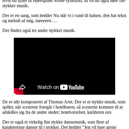
Hvis du lytter til Hørespillet SoMe syndflod, så vil du også høre fire
stykker musik.
Der er en sang, som hedder Nu står vi i vand til halsen, den har tekst
og melodi af mig, meeeeen …
Der findes også tre andre stykker musik.
De er alle komponeret af Thomas Arnt. Der er et stykke musik, som
spiller, når scenerne foregår i hotelbaren, så scenerne kommer til at
adskilles sig fra de andre steder; hotelværelset, kælderen osv.
Der er også et virkelig fint stykke dansemusik, som flere af
karaktererne danser til i stykket. Det hedder ”Jeg vil bare gerne