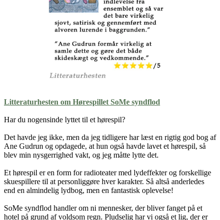
Litteraturhesten om Hørespillet SoMe syndflod
Har du nogensinde lyttet til et hørespil?
Det havde jeg ikke, men da jeg tidligere har læst en rigtig god bog af
Ane Gudrun og opdagede, at hun også havde lavet et hørespil, så
blev min nysgerrighed vakt, og jeg måtte lytte det.
Et hørespil er en form for radioteater med lydeffekter og forskellige
skuespillere til at personliggøre hver karakter. Så altså anderledes
end en almindelig lydbog, men en fantastisk oplevelse!
SoMe syndflod handler om ni mennesker, der bliver fanget på et
hotel på grund af voldsom regn. Pludselig har vi også et lig, der er