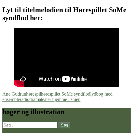
Lyt til titelmelodien til Hørespillet SoMe
syndflod her:
Ane Gudrun
hørespil
hørespillet SoMe syndflod
lydbog med
ensemble
radiodrama
teater hjemme i stuen
bøger og illustration
Søg
efter: