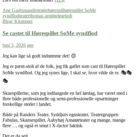
Ane Gudrun
audioteater
hørespil
hørespillet SoMe
syndflod
teater
thomas arnt
titelmelodi
Blog/ Klummer
Se castet til Hørespillet SoMe syndflod
juni 3, 2026
ane
Jeg kan lige så godt indrømme det! 😍
Jeg er pænt-stolt af de folk, jeg fik gaflet som cast til Hørespillet
SoMe syndflod. Og jeg synes lige, I skal se, hvor vilde de er. 🎭🎭
🎭
Skuespillerne, som jeg indfangede en hel lørdag, har været med i
flere både professionelle og semi-professionelle opsætninger
forskellige steder i landet.
Både på Randers Teater, Syddjurs egnsteater, Teatergruppen
Fabulas, Skansespillet, Aabyhøj Amatørteater og mange, mange
flere … og også et smut i X-factor faktisk.
Det er da sejt