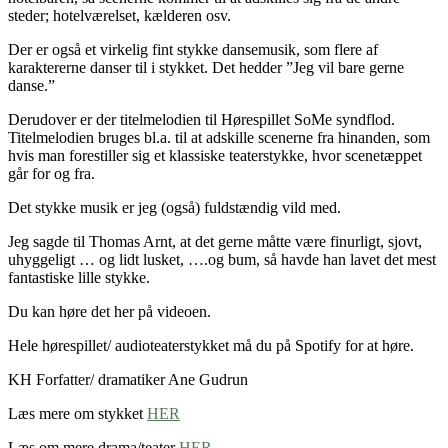
steder; hotelværelset, kælderen osv.
Der er også et virkelig fint stykke dansemusik, som flere af
karaktererne danser til i stykket. Det hedder ”Jeg vil bare gerne
danse.”
Derudover er der titelmelodien til Hørespillet SoMe syndflod.
Titelmelodien bruges bl.a. til at adskille scenerne fra hinanden, som
hvis man forestiller sig et klassiske teaterstykke, hvor scenetæppet
går for og fra.
Det stykke musik er jeg (også) fuldstændig vild med.
Jeg sagde til Thomas Arnt, at det gerne måtte være finurligt, sjovt,
uhyggeligt … og lidt lusket, ….og bum, så havde han lavet det mest
fantastiske lille stykke.
Du kan høre det her på videoen.
Hele hørespillet/ audioteaterstykket må du på Spotify for at høre.
KH Forfatter/ dramatiker Ane Gudrun
Læs mere om stykket
HER
Læs om mere drama/teater
HER