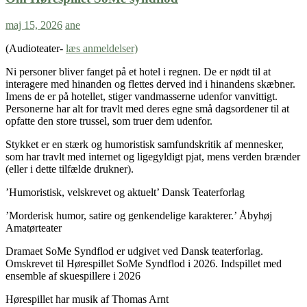
maj 15, 2026
ane
(Audioteater-
læs anmeldelser)
Ni personer bliver fanget på et hotel i regnen. De er nødt til at
interagere med hinanden og flettes derved ind i hinandens skæbner.
Imens de er på hotellet, stiger vandmasserne udenfor vanvittigt.
Personerne har alt for travlt med deres egne små dagsordener til at
opfatte den store trussel, som truer dem udenfor.
Stykket er en stærk og humoristisk samfundskritik af mennesker,
som har travlt med internet og ligegyldigt pjat, mens verden brænder
(eller i dette tilfælde drukner).
’Humoristisk, velskrevet og aktuelt’ Dansk Teaterforlag
’Morderisk humor, satire og genkendelige karakterer.’ Åbyhøj
Amatørteater
Dramaet SoMe Syndflod er udgivet ved Dansk teaterforlag.
Omskrevet til Hørespillet SoMe Syndflod i 2026. Indspillet med
ensemble af skuespillere i 2026
Hørespillet har musik af Thomas Arnt