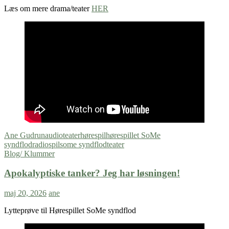
Læs om mere drama/teater
HER
Ane Gudrun
audioteater
hørespil
hørespillet SoMe
syndflod
radiospil
some syndflod
teater
Blog/ Klummer
Apokalyptiske tanker? Jeg har løsningen!
maj 20, 2026
ane
Lytteprøve til Hørespillet SoMe syndflod