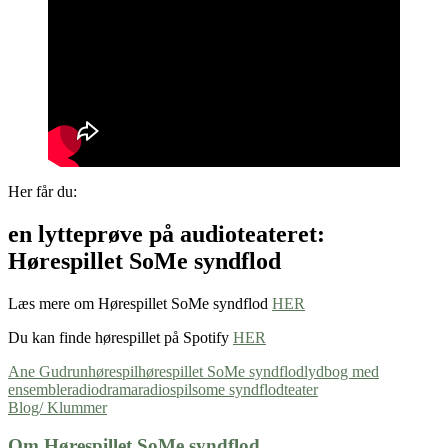
Her får du:
en lytteprøve på audioteateret:
Hørespillet SoMe syndflod
Læs mere om Hørespillet SoMe syndflod
HER
Du kan finde hørespillet på Spotify
HER
Ane Gudrun
hørespil
hørespillet SoMe syndflod
lydbog med
ensemble
radiodrama
radiospil
some syndflod
teater
Blog/ Klummer
Om Hørespillet SoMe syndflod