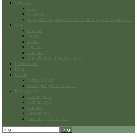
Webshop
kurv
Checkout
Handelsbetingelser hos Ane Gudrun og Forlaget Ravn
Om
om Ane
Presse
Video
Podcast
Kontakt
Anmeldelser af bøger samlet
Illustrationer
Blog
Ravne
Forlaget Ravn
Ravneperspektiv Podcast
Din opgave?
Din opgave?
Anbefalinger
Kunder
Illustrationer
Forsider jeg har lavet
Søg
efter: