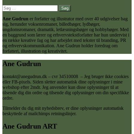
Søg
efter:
Ane Gudrun
er forfatter og illustrator med over 40 udgivelser bag
sig, herunder voksenromaner, billedbøger, lydbøger,
ungdomsromaner, dramatik, letlæsningsbøger og hobbybøger. Med
en baggrund som lærer og erhvervstekstforfatter har hun undervist i
en række kreative fag og har arbejdet med tekster til branding, PR
og erhvervskommunikation. Ane Gudrun holder foredrag om
forfatteri, illustration og kreativitet.
Ane Gudrun
kontakt@anegudrun.dk – cvr 34510008 – Jeg bruger ikke cookies
eller FB-pixels. Siden sletter automatisk dine oplysninger i mine
webshop efter 2mdr. Jeg anvender kun disse oplysninger til at
tilsende dig din ordre og tilsende dig oplysninger om din specifikke
ordre.
Tilmelder du dig mit nyhedsbrev, er dine oplysninger automatisk
beskyttede af mailchimps retningslinjer.
Ane Gudrun ART