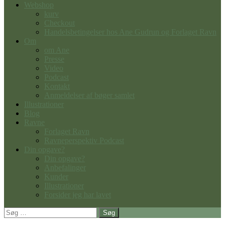
Webshop
kurv
Checkout
Handelsbetingelser hos Ane Gudrun og Forlaget Ravn
Om
om Ane
Presse
Video
Podcast
Kontakt
Anmeldelser af bøger samlet
Illustrationer
Blog
Ravne
Forlaget Ravn
Ravneperspektiv Podcast
Din opgave?
Din opgave?
Anbefalinger
Kunder
Illustrationer
Forsider jeg har lavet
Søg
efter: