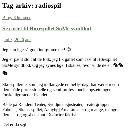
Tag-arkiv: radiospil
Blog/ Klummer
Se castet til Hørespillet SoMe syndflod
juni 3, 2026
ane
Jeg kan lige så godt indrømme det! 😍
Jeg er pænt-stolt af de folk, jeg fik gaflet som cast til Hørespillet
SoMe syndflod. Og jeg synes lige, I skal se, hvor vilde de er. 🎭🎭
🎭
Skuespillerne, som jeg indfangede en hel lørdag, har været med i
flere både professionelle og semi-professionelle opsætninger
forskellige steder i landet.
Både på Randers Teater, Syddjurs egnsteater, Teatergruppen
Fabulas, Skansespillet, Aabyhøj Amatørteater og mange, mange
flere … og også et smut i X-factor faktisk.
Det er da sejt