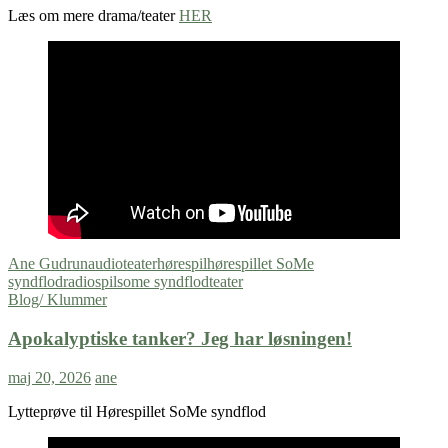
Læs om mere drama/teater
HER
Ane Gudrun
audioteater
hørespil
hørespillet SoMe
syndflod
radiospil
some syndflod
teater
Blog/ Klummer
Apokalyptiske tanker? Jeg har løsningen!
maj 20, 2026
ane
Lytteprøve til Hørespillet SoMe syndflod