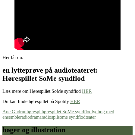
Her får du:
en lytteprøve på audioteateret:
Hørespillet SoMe syndflod
Læs mere om Hørespillet SoMe syndflod
HER
Du kan finde hørespillet på Spotify
HER
Ane Gudrun
hørespil
hørespillet SoMe syndflod
lydbog med
ensemble
radiodrama
radiospil
some syndflod
teater
bøger og illustration