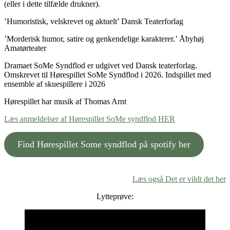
(eller i dette tilfælde drukner).
’Humoristisk, velskrevet og aktuelt’ Dansk Teaterforlag
’Morderisk humor, satire og genkendelige karakterer.’ Åbyhøj
Amatørteater
Dramaet SoMe Syndflod er udgivet ved Dansk teaterforlag.
Omskrevet til Hørespillet SoMe Syndflod i 2026. Indspillet med
ensemble af skuespillere i 2026
Hørespillet har musik af Thomas Arnt
Læs anmeldelser af Hørespillet SoMe syndflod HER
Find Hørespillet Some syndflod på spotify her
Læs også Det er vildt det her
Lytteprøve: