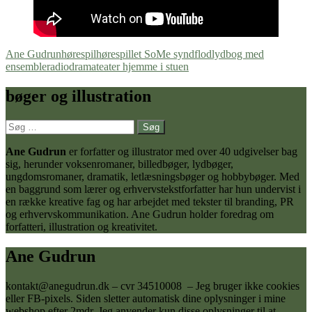
Ane Gudrun
hørespil
hørespillet SoMe syndflod
lydbog med
ensemble
radiodrama
teater hjemme i stuen
bøger og illustration
Søg
efter:
Ane Gudrun
er forfatter og illustrator med over 40 udgivelser bag
sig, herunder voksenromaner, billedbøger, lydbøger,
ungdomsromaner, dramatik, letlæsningsbøger og hobbybøger. Med
en baggrund som lærer og erhvervstekstforfatter har hun undervist i
en række kreative fag og har arbejdet med tekster til branding, PR
og erhvervskommunikation. Ane Gudrun holder foredrag om
forfatteri, illustration og kreativitet.
Ane Gudrun
kontakt@anegudrun.dk – cvr 34510008 – Jeg bruger ikke cookies
eller FB-pixels. Siden sletter automatisk dine oplysninger i mine
webshop efter 2mdr. Jeg anvender kun disse oplysninger til at