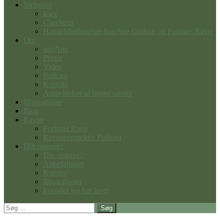
Webshop
kurv
Checkout
Handelsbetingelser hos Ane Gudrun og Forlaget Ravn
Om
om Ane
Presse
Video
Podcast
Kontakt
Anmeldelser af bøger samlet
Illustrationer
Blog
Ravne
Forlaget Ravn
Ravneperspektiv Podcast
Din opgave?
Din opgave?
Anbefalinger
Kunder
Illustrationer
Forsider jeg har lavet
Søg
efter: