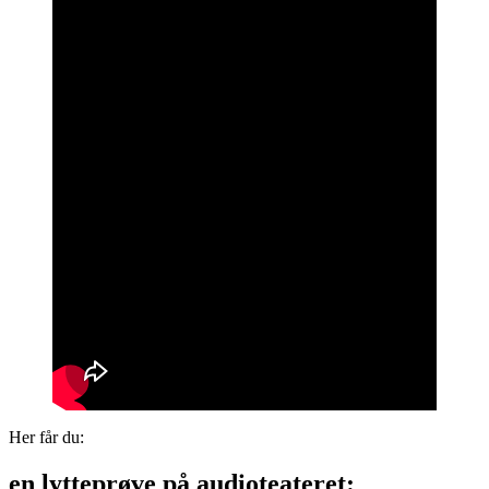
Her får du:
en lytteprøve på audioteateret: