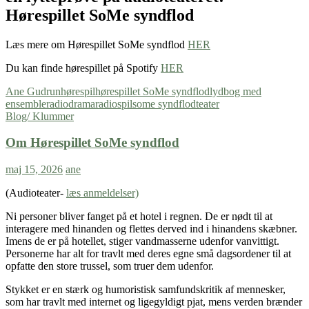
Hørespillet SoMe syndflod
Læs mere om Hørespillet SoMe syndflod
HER
Du kan finde hørespillet på Spotify
HER
Ane Gudrun
hørespil
hørespillet SoMe syndflod
lydbog med
ensemble
radiodrama
radiospil
some syndflod
teater
Blog/ Klummer
Om Hørespillet SoMe syndflod
maj 15, 2026
ane
(Audioteater-
læs anmeldelser)
Ni personer bliver fanget på et hotel i regnen. De er nødt til at
interagere med hinanden og flettes derved ind i hinandens skæbner.
Imens de er på hotellet, stiger vandmasserne udenfor vanvittigt.
Personerne har alt for travlt med deres egne små dagsordener til at
opfatte den store trussel, som truer dem udenfor.
Stykket er en stærk og humoristisk samfundskritik af mennesker,
som har travlt med internet og ligegyldigt pjat, mens verden brænder